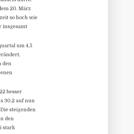
dem 20. März
zeit so hoch wie
er insgesamt
uartal um 4,5
erändert,
n den
genen
22 besser
us 30,2 auf nun
 Die steigenden
en den
i stark