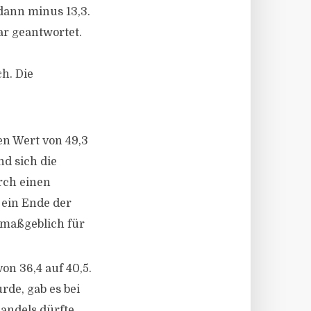
dann minus 13,3.
ar geantwortet.
h. Die
en Wert von 49,3
nd sich die
rch einen
 ein Ende der
 maßgeblich für
on 36,4 auf 40,5.
rde, gab es bei
andels dürfte