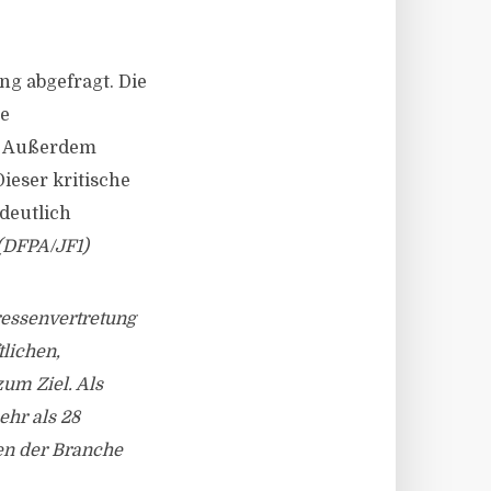
g abgefragt. Die
te
t. Außerdem
ieser kritische
deutlich
(DFPA/JF1)
eressenvertretung
lichen,
um Ziel. Als
hr als 28
en der Branche