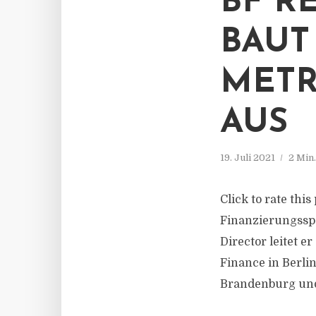
BF R
BAUT
METR
AUS
19. Juli 2021
2 Min
Click to rate thi
Finanzierungsspe
Director leitet 
Finance in Berlin
Brandenburg und