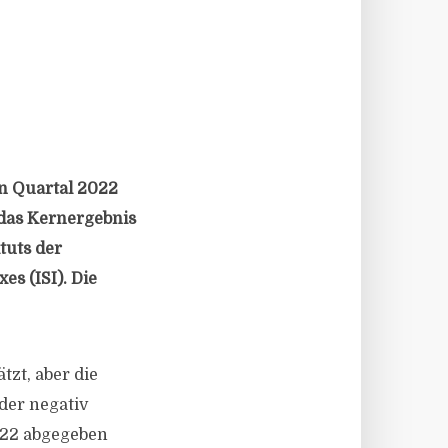
en Quartal 2022
t das Kernergebnis
tuts der
s (ISI). Die
tzt, aber die
der negativ
022 abgegeben