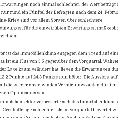
 Erwartungen noch einmal schlechter, der Wert beträgt 
 nur rund ein Fünftel der Befragten nach dem 24. Febru
e-Krieg sind vor allem Sorgen über schlechtere
dingungen für die eingetrübten Erwartungen maßgeblic
nzelnen:
or ist das Immobilienklima entgegen dem Trend auf ein
Das ist ein Plus von 5,5 gegenüber dem Vorquartal. Währe
er Lage kaum geändert hat, liegen die Erwartungen du
12,2 Punkte auf 24,3 Punkte nun höher. Die Aussicht auf
d die wieder ansteigenden Vermietungszahlen dürften
enen Optimismus sein.
mmobiliensektor verbesserte sich das Immobilienklima v
 Geschäftslage schlechter als im Vorquartal bewertet wu
ngen einen Sprung nach oben. Auch im Fall des Einzelh