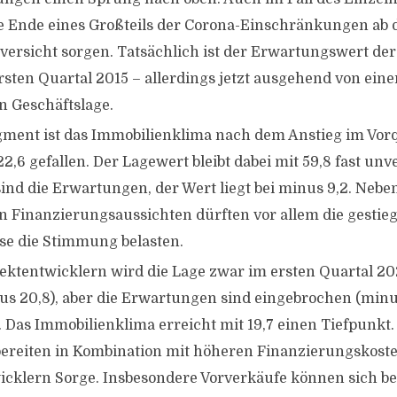
 Ende eines Großteils der Corona-Einschränkungen ab 
versicht sorgen. Tatsächlich ist der Erwartungswert der
ersten Quartal 2015 – allerdings jetzt ausgehend von ein
n Geschäftslage.
ent ist das Immobilienklima nach dem Anstieg im Vorq
2,6 gefallen. Der Lagewert bleibt dabei mit 59,8 fast unv
sind die Erwartungen, der Wert liegt bei minus 9,2. Nebe
n Finanzierungsaussichten dürften vor allem die gestie
se die Stimmung belasten.
jektentwicklern wird die Lage zwar im ersten Quartal 20
lus 20,8), aber die Erwartungen sind eingebrochen (min
. Das Immobilienklima erreicht mit 19,7 einen Tiefpunkt.
ereiten in Kombination mit höheren Finanzierungskost
icklern Sorge. Insbesondere Vorverkäufe können sich be