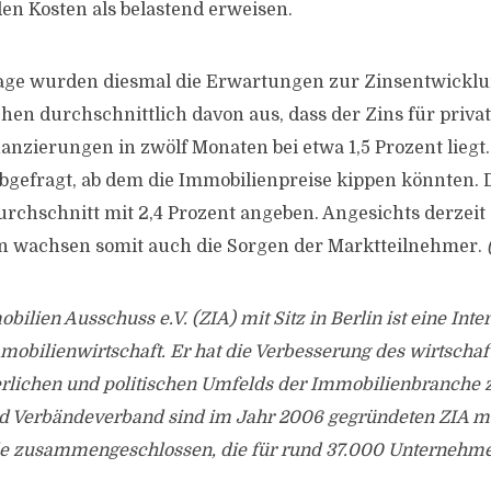
en Kosten als belastend erweisen.
age wurden diesmal die Erwartungen zur Zinsentwicklun
n durchschnittlich davon aus, dass der Zins für priva
nzierungen in zwölf Monaten bei etwa 1,5 Prozent lieg
bgefragt, ab dem die Immobilienpreise kippen könnten. D
rchschnitt mit 2,4 Prozent angeben. Angesichts derzeit 
en wachsen somit auch die Sorgen der Marktteilnehmer.
bilien Ausschuss e.V. (ZIA) mit Sitz in Berlin ist eine Int
obilienwirtschaft. Er hat die Verbesserung des wirtschaft
erlichen und politischen Umfelds der Immobilienbranche z
 Verbändeverband sind im Jahr 2006 gegründeten ZIA me
e zusammengeschlossen, die für rund 37.000 Unternehm