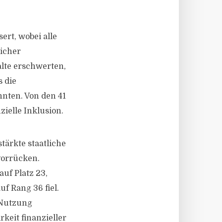
ert, wobei alle
licher
lte erschwerten,
s die
nten. Von den 41
ielle Inklusion.
tärkte staatliche
vorrücken.
uf Platz 23,
f Rang 36 fiel.
 Nutzung
keit finanzieller