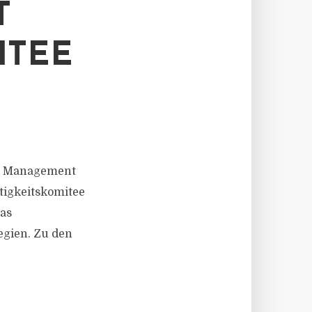
T
ITEE
set Management
tigkeitskomitee
das
egien. Zu den