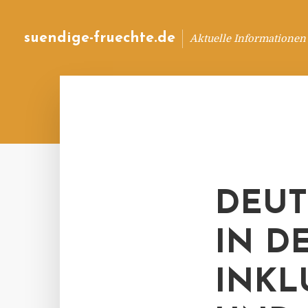
suendige-fruechte.de
Aktuelle Informationen
DEUT
IN D
INKL