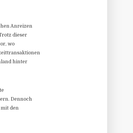
ichen Anreizen
Trotz dieser
or, wo
zeittransaktionen
hland hinter
te
tern. Dennoch
 mit den