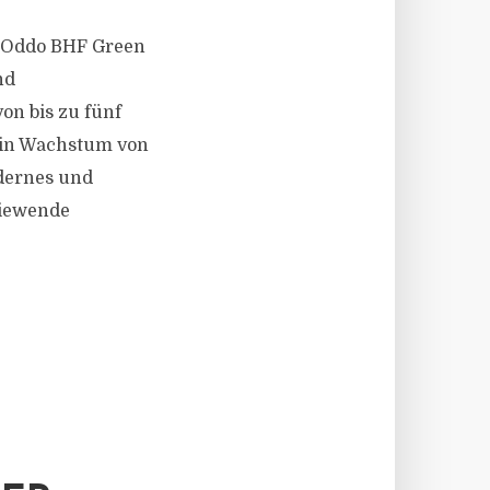
r Oddo BHF Green
nd
n bis zu fünf
ein Wachstum von
odernes und
giewende