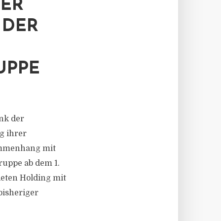
DER
 DER
UPPE
nk der
g ihrer
ammenhang mit
ruppe ab dem 1.
eten Holding mit
bisheriger