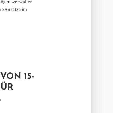
mögensverwalter
äre Ansätze im
VON 15-
FÜR
L