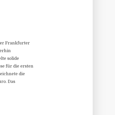
er Frankfurter
erhin
te solide
e für die ersten
eichnete die
uro. Das