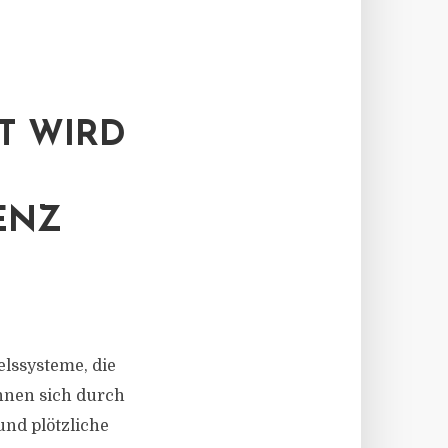
T WIRD
ENZ
elssysteme, die
hnen sich durch
und plötzliche