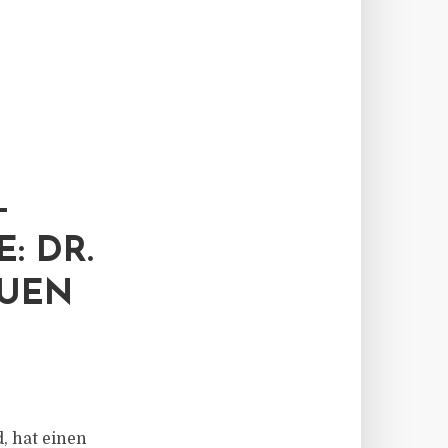
-
: DR.
EUEN
, hat einen