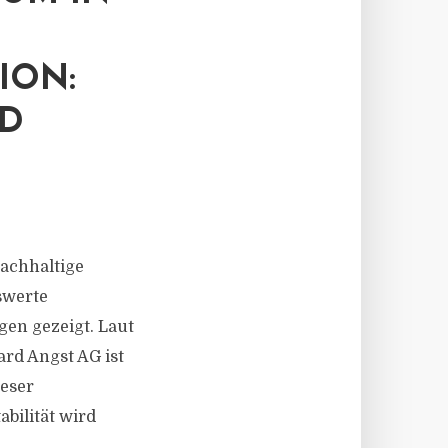
ION:
OD
nachhaltige
swerte
en gezeigt. Laut
rd Angst AG ist
ieser
bilität wird