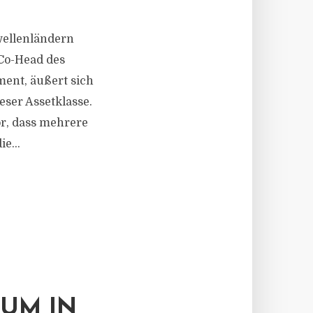
wellenländern
Co-Head des
ent, äußert sich
eser Assetklasse.
or, dass mehrere
e...
TUM IN