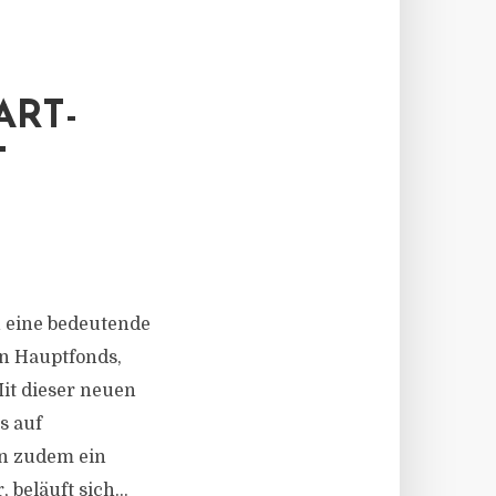
ART-
T
 eine bedeutende
en Hauptfonds,
Mit dieser neuen
s auf
an zudem ein
beläuft sich...