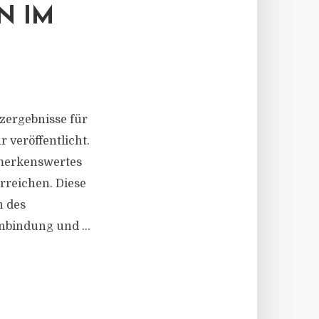
N IM
zergebnisse für
 veröffentlicht.
merkenswertes
reichen. Diese
n des
nbindung und ...