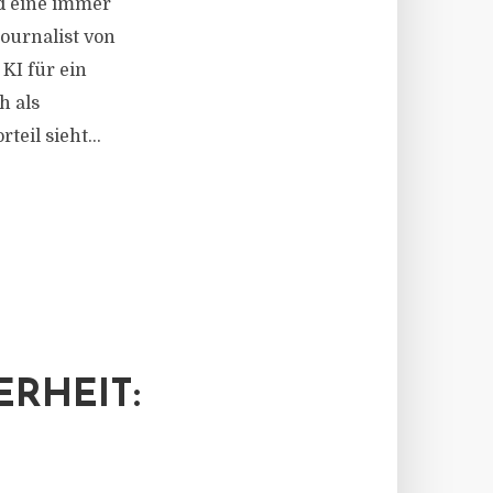
id eine immer
journalist von
KI für ein
h als
il sieht...
ERHEIT: