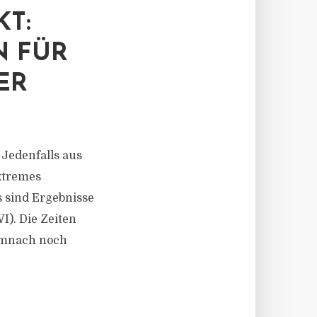
T:
N FÜR
ER
Jedenfalls aus
extremes
 sind Ergebnisse
). Die Zeiten
emnach noch