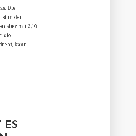
as. Die
ist in den
n aber mit 2,10
r die
dreht, kann
T ES