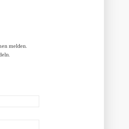
hnen melden.
eln.