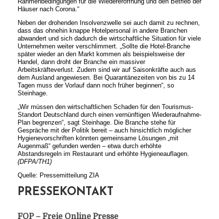
Rahmenbedingungen für die Wiedereröffnung und den Betrieb der
Häuser nach Corona.“
Neben der drohenden Insolvenzwelle sei auch damit zu rechnen,
dass das ohnehin knappe Hotelpersonal in andere Branchen
abwandert und sich dadurch die wirtschaftliche Situation für viele
Unternehmen weiter verschlimmert. „Sollte die Hotel-Branche
später wieder an den Markt kommen als beispielsweise der
Handel, dann droht der Branche ein massiver
Arbeitskräfteverlust. Zudem sind wir auf Saisonkräfte auch aus
dem Ausland angewiesen. Bei Quarantänezeiten von bis zu 14
Tagen muss der Vorlauf dann noch früher beginnen“, so
Steinhage.
„Wir müssen den wirtschaftlichen Schaden für den Tourismus-
Standort Deutschland durch einen vernünftigen Wiederaufnahme-
Plan begrenzen“, sagt Steinhage. Die Branche stehe für
Gespräche mit der Politik bereit – auch hinsichtlich möglicher
Hygienevorschriften könnten gemeinsame Lösungen „mit
Augenmaß“ gefunden werden – etwa durch erhöhte
Abstandsregeln im Restaurant und erhöhte Hygieneauflagen.
(DFPA/TH1)
Quelle: Pressemitteilung ZIA
PRESSEKONTAKT
FOP – Freie Online Presse