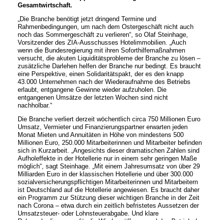
Gesamtwirtschaft.
„Die Branche benötigt jetzt dringend Termine und
Rahmenbedingungen, um nach dem Ostergeschäft nicht auch
noch das Sommergeschäft zu verlieren“, so Olaf Steinhage,
Vorsitzender des ZIA-Ausschusses Hotelimmobilien. „Auch
wenn die Bundesregierung mit ihren Soforthilfemaßnahmen
versucht, die akuten Liquiditätsprobleme der Branche zu lösen –
zusätzliche Darlehen helfen der Branche nur bedingt. Es braucht
eine Perspektive, einen Solidaritätspakt, der es den knapp
43.000 Unternehmen nach der Wiederaufnahme des Betriebs
erlaubt, entgangene Gewinne wieder aufzuholen. Die
entgangenen Umsätze der letzten Wochen sind nicht
nachholbar.“
Die Branche verliert derzeit wöchentlich circa 750 Millionen Euro
Umsatz, Vermieter und Finanzierungspartner erwarten jeden
Monat Mieten und Annuitäten in Höhe von mindestens 500
Millionen Euro, 250.000 Mitarbeiterinnen und Mitarbeiter befinden
sich in Kurzarbeit. „Angesichts dieser dramatischen Zahlen sind
Aufholeffekte in der Hotellerie nur in einem sehr geringen Maße
möglich“, sagt Steinhage. „Mit einem Jahresumsatz von über 29
Milliarden Euro in der klassischen Hotellerie und über 300.000
sozialversicherungspflichtigen Mitarbeiterinnen und Mitarbeitern
ist Deutschland auf die Hotellerie angewiesen. Es braucht daher
ein Programm zur Stützung dieser wichtigen Branche in der Zeit
nach Corona – etwa durch ein zeitlich befristetes Aussetzen der
Umsatzsteuer- oder Lohnsteuerabgabe. Und klare