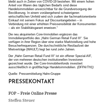
bleibt auch in Zeiten von COVID-19 bestehen. Mit einem hohen
Anteil von Waren des täglichen Bedarfs sind diese
Handelsimmobilien unverzichtbar für die Grundversorgung der
Bevölkerung. In einem vorübergehend schwierigeren
wirtschaftlichen Umfeld wird sich zudem der fachmarktorientierte
Einkauf mit seinem Fokus auf Discountangeboten – in
Verbindung mit einer erhöhten Preissensibilität der Konsumenten
– als ein Stabilitätsgarant erweisen.“
Die neu akquirierten Core-Immobilien ergänzen das
Immobilienportfolio des „Hahn German Retail Fund III“. Sie
verfügen in ihrer Region über eine starke Marktstellung und hohe
Besucherfrequenzen. Die durchschnittliche Restlaufzeit der
Mietverträge (WAULT) liegt bei rund zehn Jahren.
Der „Hahn German Retail Fund III“ ist ein offener Spezial-AIF,
der von mehreren deutschen institutionellen Investoren
gezeichnet wurde. Der Core-Immobilienfonds investiert
ausschließlich in großflächige Handelsimmobilien.
(DFPA/TH1)
Quelle: Pressemitteilung Hahn-Gruppe
PRESSEKONTAKT
FOP – Freie Online Presse
Steffen Steuer