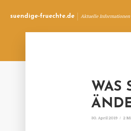
suendige-fruechte.de
Aktuelle Informationen
WAS 
ÄND
30. April 2019
2 M