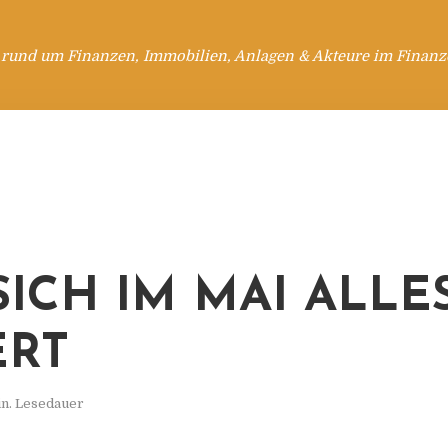
 rund um Finanzen, Immobilien, Anlagen & Akteure im Finanzd
SICH IM MAI ALLE
ERT
in. Lesedauer