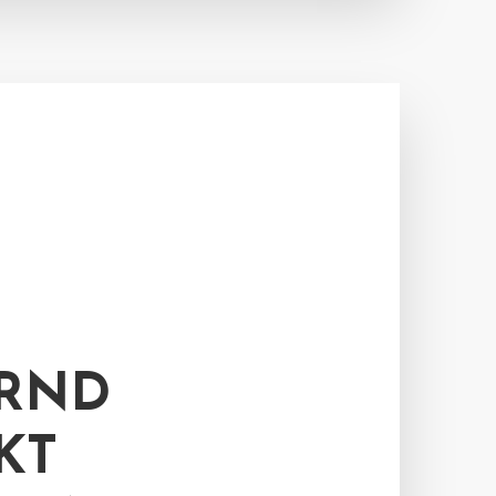
ERND
KT