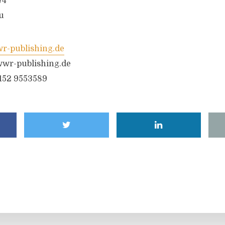
74
u
-publishing.de
wr-publishing.de
6152 9553589