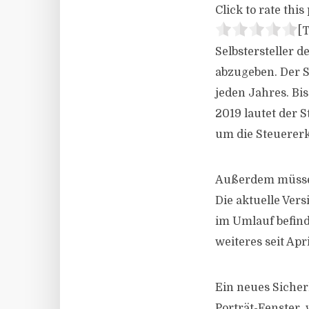
Click to rate this 
[T
Selbstersteller 
abzugeben. Der St
jeden Jahres. Bi
2019 lautet der S
um die Steuerer
Außerdem müssen
Die aktuelle Vers
im Umlauf befind
weiteres seit Apr
Ein neues Siche
Porträt-Fenster,