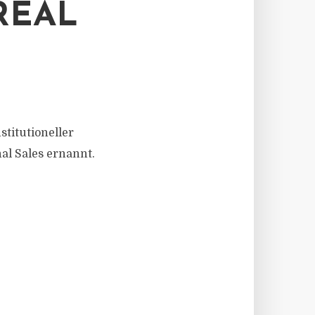
REAL
titutioneller
al Sales ernannt.