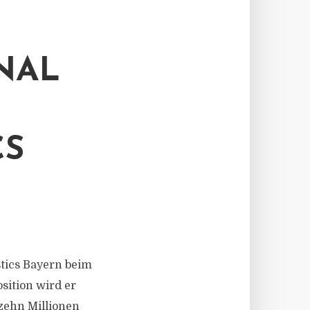
NAL
CS
stics Bayern beim
sition wird er
zehn Millionen