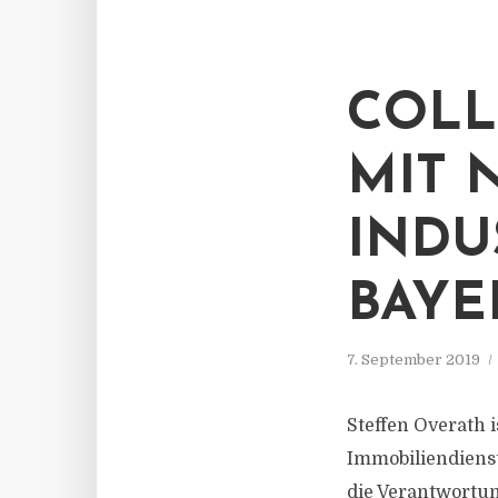
COLL
MIT 
INDU
BAYE
7. September 2019
Steffen Overath i
Immobiliendienstl
die Verantwortun