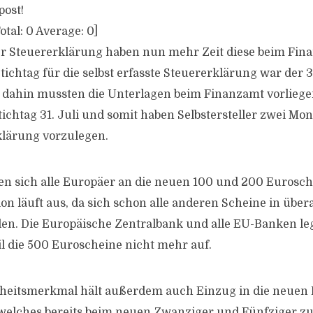
post!
otal:
0
Average:
0
]
der Steuererklärung haben nun mehr Zeit diese beim Fin
ichtag für die selbst erfasste Steuererklärung war der 3
s dahin mussten die Unterlagen beim Finanzamt vorliege
tichtag 31. Juli und somit haben Selbstersteller zwei Mo
klärung vorzulegen.
 sich alle Europäer an die neuen 100 und 200 Eurosc
ion läuft aus, da sich schon alle anderen Scheine in übe
en. Die Europäische Zentralbank und alle EU-Banken leg
il die 500 Euroscheine nicht mehr auf.
rheitsmerkmal hält außerdem auch Einzug in die neuen 
 welches bereits beim neuen Zwanziger und Fünfziger zu f