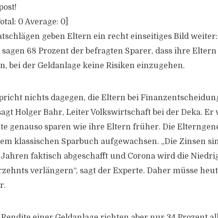
post!
otal:
0
Average:
0
]
tschlägen geben Eltern ein recht einseitiges Bild weiter:
 sagen 68 Prozent der befragten Sparer, dass ihre Eltern
n, bei der Geldanlage keine Risiken einzugehen.
pricht nichts dagegen, die Eltern bei Finanzentscheidu
agt Holger Bahr, Leiter Volkswirtschaft bei der Deka. Er
te genauso sparen wie ihre Eltern früher. Die Elterngen
em klassischen Sparbuch aufgewachsen. „Die Zinsen sin
ahren faktisch abgeschafft und Corona wird die Niedr
rzehnts verlängern“, sagt der Experte. Daher müsse heu
r.
 Rendite einer Geldanlage richten aber nur 34 Prozent al