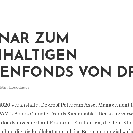
NAR ZUM
HALTIGEN
ENFONDS VON D
 Min. Lesedauer
2020 veranstaltet Degroof Petercam Asset Management 
M L Bonds Climate Trends Sustainable“. Der aktiv verwa
fonds investiert mit Fokus auf Emittenten, die dem Kl
 ohne die Risikoallokation und das Ertragspotenzial zu b