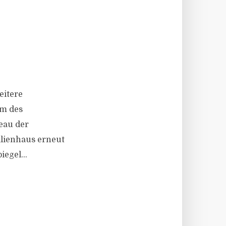
eitere
um des
eau der
ilienhaus erneut
egel...