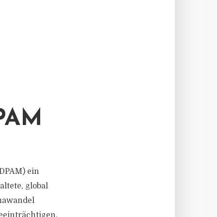
PAM
(DPAM) ein
ltete, global
imawandel
eeinträchtigen.