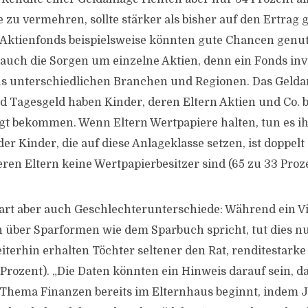
 zu vermehren, sollte stärker als bisher auf den Ertrag 
t Aktienfonds beispielsweise könnten gute Chancen genu
auch die Sorgen um einzelne Aktien, denn ein Fonds inves
 unterschiedlichen Branchen und Regionen. Das Geldan
 Tagesgeld haben Kinder, deren Eltern Aktien und Co. be
egt bekommen. Wenn Eltern Wertpapiere halten, tun es i
der Kinder, die auf diese Anlageklasse setzen, ist doppelt
ren Eltern keine Wertpapierbesitzer sind (65 zu 33 Proze
bart aber auch Geschlechterunterschiede: Während ein Vie
 über Sparformen wie dem Sparbuch spricht, tut dies nu
iterhin erhalten Töchter seltener den Rat, renditestark
 Prozent). „Die Daten könnten ein Hinweis darauf sein, d
Thema Finanzen bereits im Elternhaus beginnt, indem J