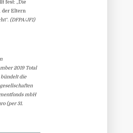
 fest: „Die
 der Eltern
cht“.
(DFPA/JF1)
n
ember 2019 Total
 bündelt die
gesellschaften
stmentfonds mbH
o (per 31.