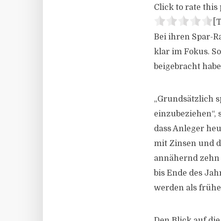
Click to rate this 
[T
Bei ihren Spar-Ra
klar im Fokus. So
beigebracht habe
„Grundsätzlich s
einzubeziehen“, s
dass Anleger heu
mit Zinsen und d
annähernd zehn J
bis Ende des Jah
werden als frühe
Den Blick auf die