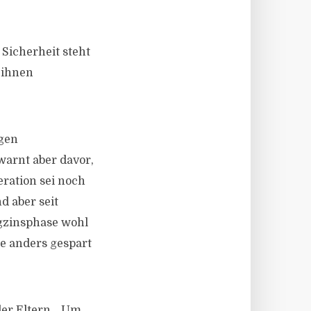
 Sicherheit steht
 ihnen
ngen
 warnt aber davor,
eration sei noch
d aber seit
igzinsphase wohl
te anders gespart
ler Eltern. „Um