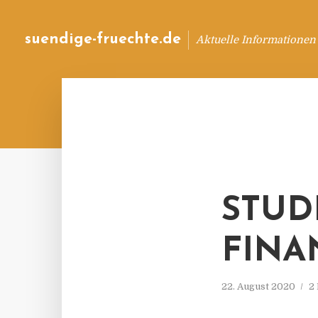
suendige-fruechte.de
Aktuelle Informationen
STUD
FINA
22. August 2020
2