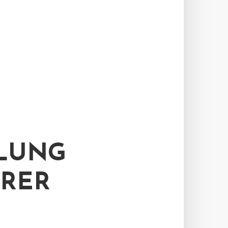
ILUNG
ERER