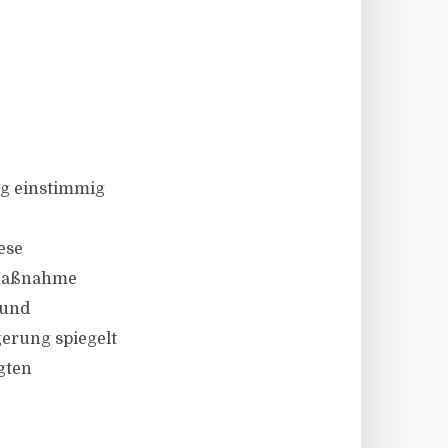
ng einstimmig
ese
r Maßnahme
 und
gerung spiegelt
gten