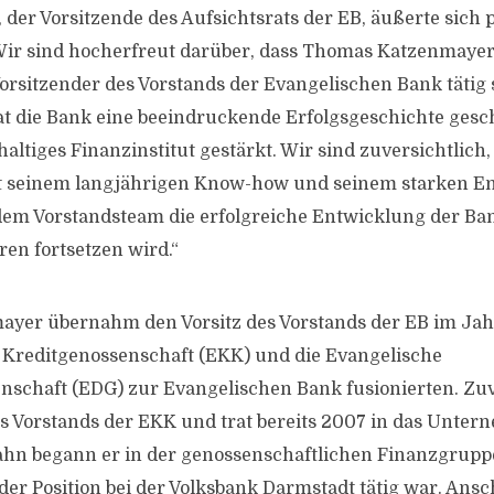
der Vorsitzende des Aufsichtsrats der EB, äußerte sich p
ir sind hocherfreut darüber, dass Thomas Katzenmayer
Vorsitzender des Vorstands der Evangelischen Bank tätig 
at die Bank eine beeindruckende Erfolgsgeschichte gesc
haltiges Finanzinstitut gestärkt. Wir sind zuversichtlic
 seinem langjährigen Know-how und seinem starken 
em Vorstandsteam die erfolgreiche Entwicklung der Ban
n fortsetzen wird.“
yer übernahm den Vorsitz des Vorstands der EB im Ja
 Kreditgenossenschaft (EKK) und die Evangelische
schaft (EDG) zur Evangelischen Bank fusionierten. Zuvo
s Vorstands der EKK und trat bereits 2007 in das Unter
ahn begann er in der genossenschaftlichen Finanzgruppe
nder Position bei der Volksbank Darmstadt tätig war. Ans