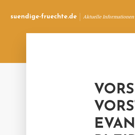
suendige-fruechte.de
Aktuelle Informationen
VORS
VORS
EVAN