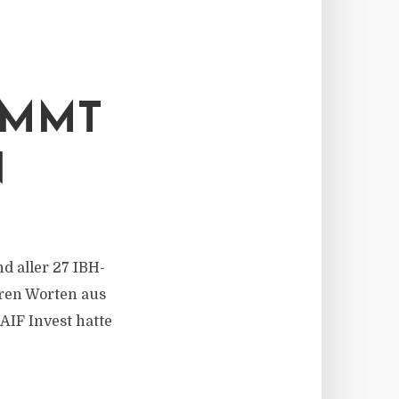
IMMT
N
d aller 27 IBH-
ihren Worten aus
IF Invest hatte