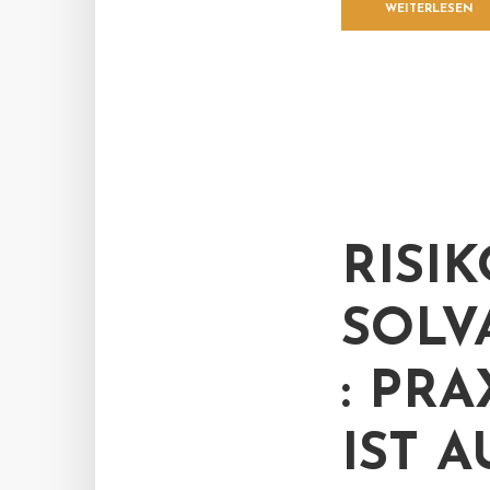
WEITERLESEN
RISI
SOLV
: PR
IST 