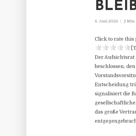
BLEI
4. Juni 2024
2 Min
Click to rate this 
[T
Der Aufsichtsrat
beschlossen, de
Vorstandsvorsitz
Entscheidung tri
signalisiert die 
gesellschaftlich
das große Vertra
entgegengebrach