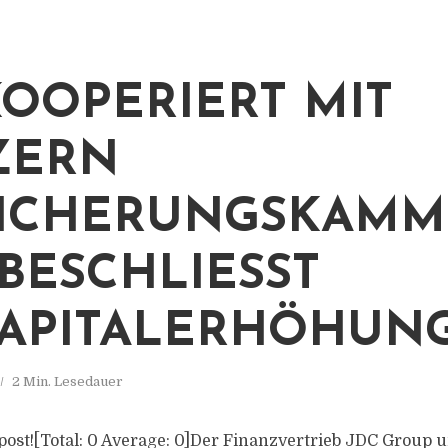
KOOPERIERT MIT
ZERN
SICHERUNGSKAMM
ESCHLIESST B
PITALERHÖHUNG
2 Min. Lesedauer
s post![Total: 0 Average: 0]Der Finanzvertrieb JDC Group 