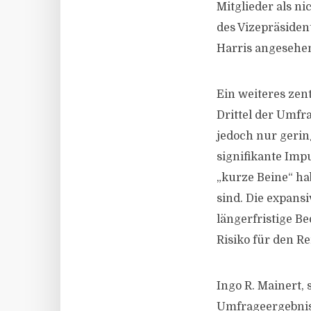
Mitglieder als n
des Vizepräsident
Harris angesehen
Ein weiteres zen
Drittel der Umfra
jedoch nur gerin
signifikante Imp
„kurze Beine“ h
sind. Die expansi
längerfristige B
Risiko für den 
Ingo R. Mainert,
Umfrageergebniss