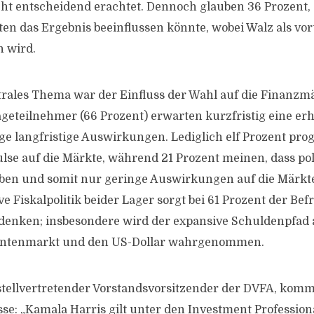
icht entscheidend erachtet. Dennoch glauben 36 Prozent,
en das Ergebnis beeinflussen könnte, wobei Walz als vort
 wird.
trales Thema war der Einfluss der Wahl auf die Finanzm
geteilnehmer (66 Prozent) erwarten kurzfristig eine erhöh
ge langfristige Auswirkungen. Lediglich elf Prozent pro
ulse auf die Märkte, während 21 Prozent meinen, dass po
aben und somit nur geringe Auswirkungen auf die Märkt
ve Fiskalpolitik beider Lager sorgt bei 61 Prozent der Bef
edenken; insbesondere wird der expansive Schuldenpfad a
Rentenmarkt und den US-Dollar wahrgenommen.
 stellvertretender Vorstandsvorsitzender der DVFA, komm
e: „Kamala Harris gilt unter den Investment Professional