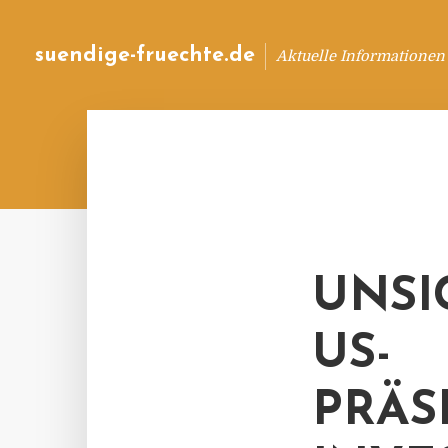
suendige-fruechte.de
Aktuelle Informationen
UNSI
US-
PRÄS