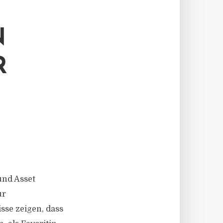
N
R
und Asset
ur
sse zeigen, dass