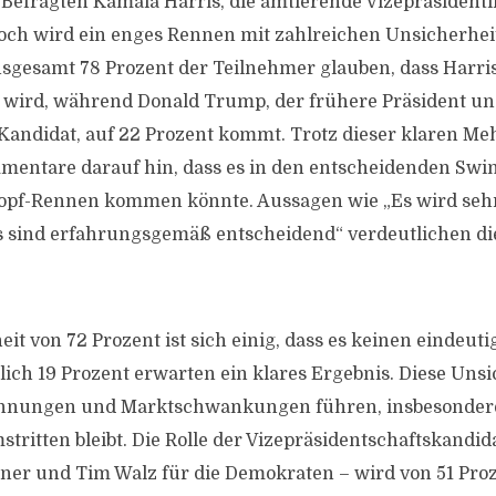
 Befragten Kamala Harris, die amtierende Vizepräsidentin
och wird ein enges Rennen mit zahlreichen Unsicherhei
Insgesamt 78 Prozent der Teilnehmer glauben, dass Harris
 wird, während Donald Trump, der frühere Präsident u
Kandidat, auf 22 Prozent kommt. Trotz dieser klaren Meh
mentare darauf hin, dass es in den entscheidenden Swin
opf-Rennen kommen könnte. Aussagen wie „Es wird seh
s sind erfahrungsgemäß entscheidend“ verdeutlichen di
it von 72 Prozent ist sich einig, dass es keinen eindeut
glich 19 Prozent erwarten ein klares Ergebnis. Diese Uns
annungen und Marktschwankungen führen, insbesonder
ritten bleibt. Die Rolle der Vizepräsidentschaftskandida
aner und Tim Walz für die Demokraten – wird von 51 Pro