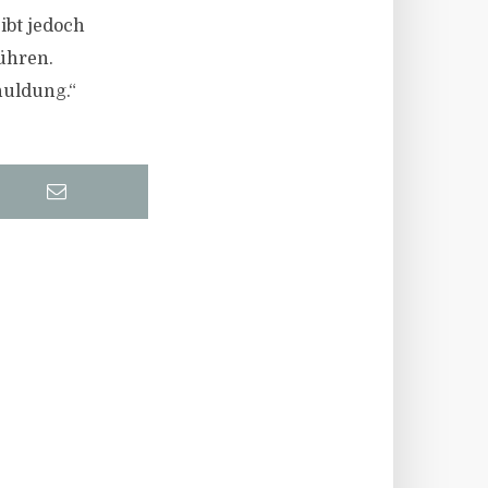
ibt jedoch
führen.
huldung.“