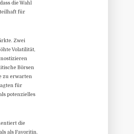
 dass die Wahl
eilhaft für
ärkte. Zwei
te Volatilität,
gnostizieren
litische Börsen
e zu erwarten
ragten für
ls potenzielles
entiert die
s als Favoritin.