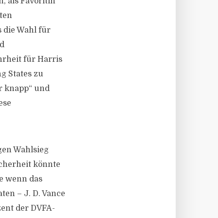
, als Favoritin
ten
 die Wahl für
nd
rheit für Harris
g States zu
r knapp“ und
ese
igen Wahlsieg
icherheit könnte
e wenn das
ten – J. D. Vance
zent der DVFA-