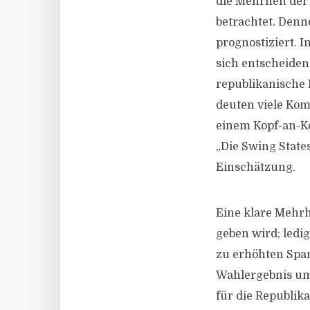
die Mehrheit der
betrachtet. Denn
prognostiziert. 
sich entscheiden
republikanische 
deuten viele Kom
einem Kopf-an-K
„Die Swing State
Einschätzung.
Eine klare Mehrhe
geben wird; ledi
zu erhöhten Sp
Wahlergebnis umst
für die Republik