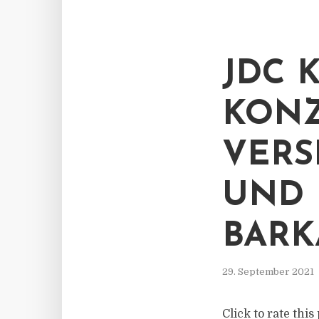
JDC 
KON
VER
UND B
ARKA
29. September 2021
Click to rate thi