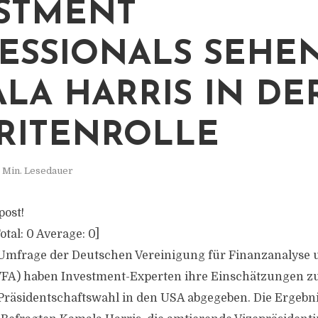
STMENT
ESSIONALS SEHE
LA HARRIS IN DE
RITENROLLE
 Min. Lesedauer
post!
otal:
0
Average:
0
]
 Umfrage der Deutschen Vereinigung für Finanzanalyse 
A) haben Investment-Experten ihre Einschätzungen z
räsidentschaftswahl in den USA abgegeben. Die Ergebni