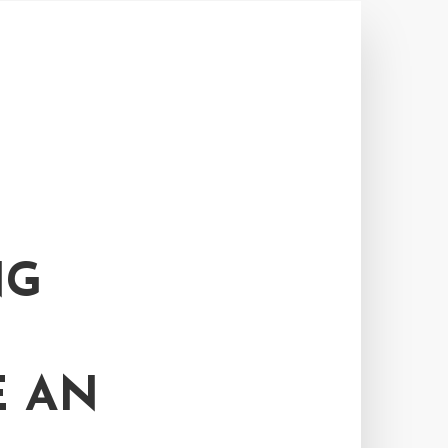
NG
E AN