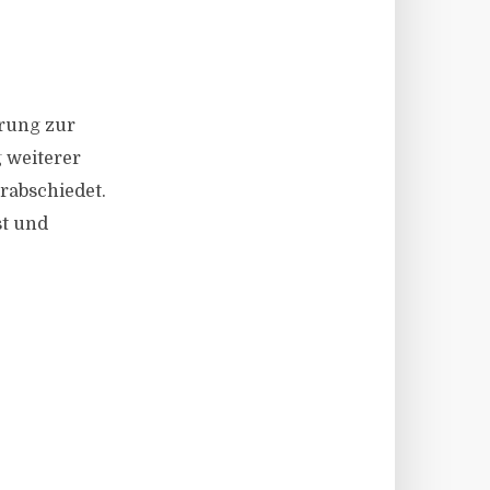
erung zur
 weiterer
rabschiedet.
t und