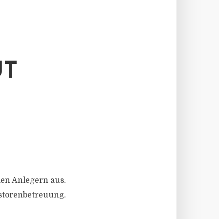
UT
len Anlegern aus.
estorenbetreuung.