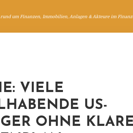
 rund um Finanzen, Immobilien, Anlagen & Akteure im Finanzd
E: VIELE
HABENDE US-
GER OHNE KLAR