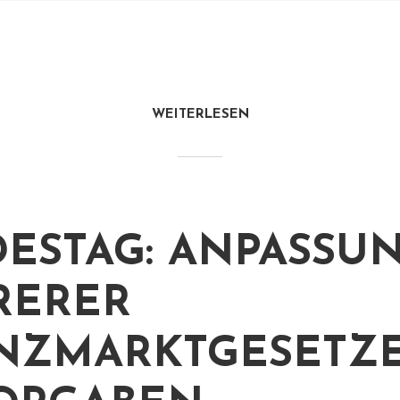
WEITERLESEN
ESTAG: ANPASSU
RERER
NZMARKTGESETZ