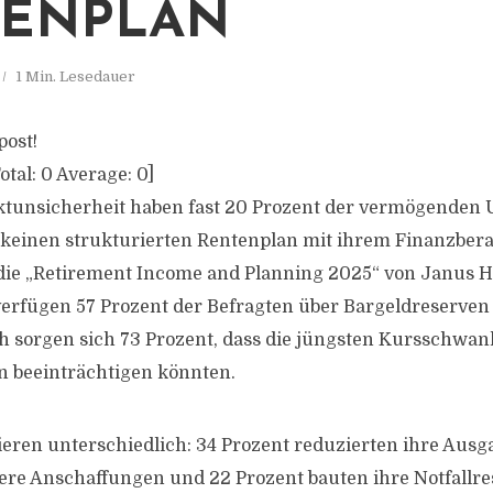
TENPLAN
1 Min. Lesedauer
post!
otal:
0
Average:
0
]
ktunsicherheit haben fast 20 Prozent der vermögenden 
 keinen strukturierten Rentenplan mit ihrem Finanzberat
udie „Retirement Income and Planning 2025“ von Janus 
verfügen 57 Prozent der Befragten über Bargeldreserven
h sorgen sich 73 Prozent, dass die jüngsten Kursschwa
 beeinträchtigen könnten.
ieren unterschiedlich: 34 Prozent reduzierten ihre Ausg
re Anschaffungen und 22 Prozent bauten ihre Notfallre