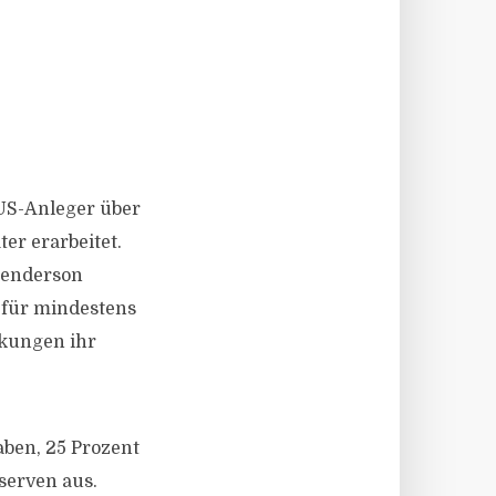
US-Anleger über
er erarbeitet.
Henderson
 für mindestens
nkungen ihr
aben, 25 Prozent
serven aus.