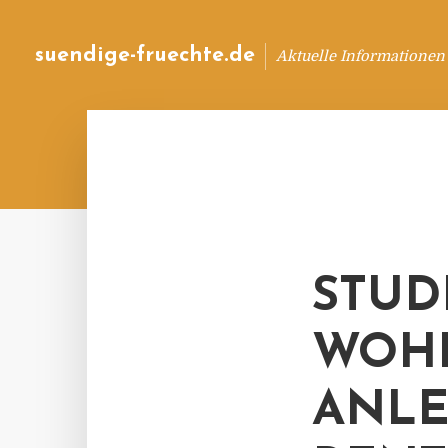
suendige-fruechte.de
Aktuelle Informationen
STUDI
WOHL
ANLE