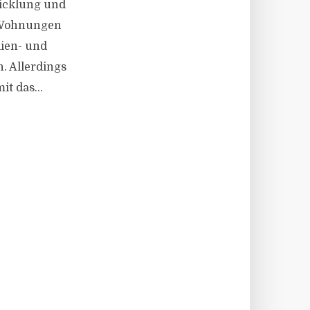
twicklung und
 Wohnungen
ien- und
. Allerdings
t das...