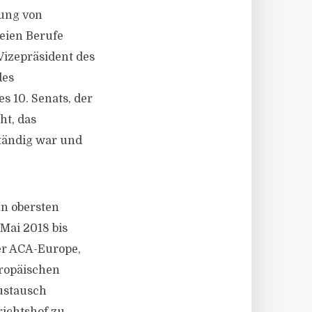
lung von
eien Berufe
Vizepräsident des
des
s 10. Senats, der
ht, das
ständig war und
en obersten
Mai 2018 bis
der ACA-Europe,
uropäischen
austausch