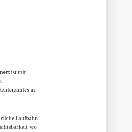
nnert
ist mit
m
dentenamtes in
terliche Laufbahn
ichtsbarkeit, wo