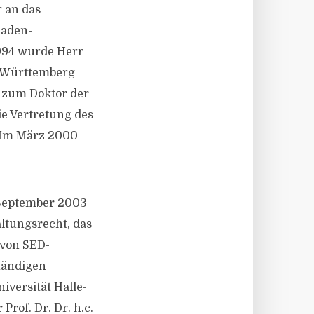
 an das
Baden-
994 wurde Herr
n-Württemberg
7 zum Doktor der
ie Vertretung des
 Im März 2000
September 2003
altungsrecht, das
 von SED-
tändigen
iversität Halle-
rof. Dr. Dr. h.c.