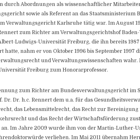
n durch Abordnungen als wissenschaftlicher Mitarbeiter
sgericht sowie als Referent an das Staatsministerium 
m Verwaltungsgericht Karlsruhe tätig war. Im August 1
c. Rennert zum Richter am Verwaltungsgerichtshof Bade
Albert-Ludwigs-Universität Freiburg, die ihn bereits 198
t hatte, nahm er von Oktober 1996 bis September 1997 d
Verwaltungsrecht und Verwaltungswissenschaften wahr.
e Universität Freiburg zum Honorarprofessor.
ennung zum Richter am Bundesverwaltungsgericht im 
f. Dr. Dr. h.c. Rennert dem u.a. für das Gesundheitsverw
echt, das Lebensmittelrecht, das Recht zur Bereinigung
kehrsrecht und das Recht der Wirtschaftsförderung zus
t an. Im Jahre 2009 wurde ihm von der Martin-Luther-Un
hrendoktorwürde verliehen. Im Mai 2011 übernahm Herr P