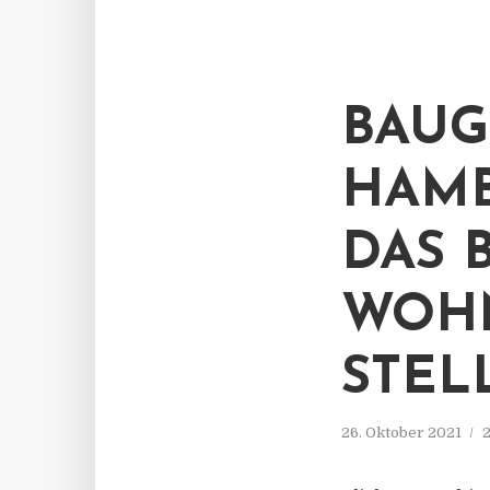
BAUG
HAMB
DAS 
WOHN
STEL
26. Oktober 2021
2