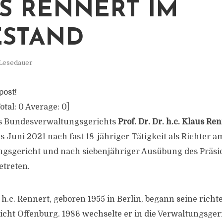
S RENNERT IM
STAND
 Lesedauer
post!
otal:
0
Average:
0
]
es Bundesverwaltungsgerichts
Prof. Dr. Dr. h.c. Klaus Re
 Juni 2021 nach fast 18-jähriger Tätigkeit als Richter a
gsgericht und nach siebenjähriger Ausübung des Präsi
etreten.
. h.c. Rennert, geboren 1955 in Berlin, begann seine rich
cht Offenburg. 1986 wechselte er in die Verwaltungsger