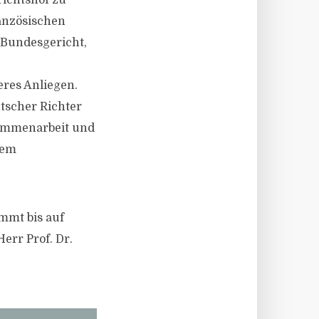
ichtshof zu
anzösischen
 Bundesgericht,
res Anliegen.
utscher Richter
sammenarbeit und
dem
mmt bis auf
err Prof. Dr.