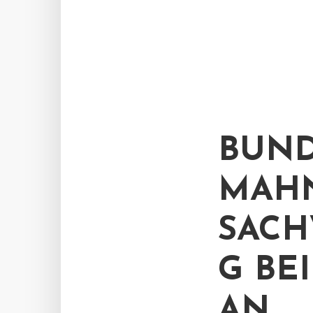
BUND
MAHN
SACH
G BE
AN