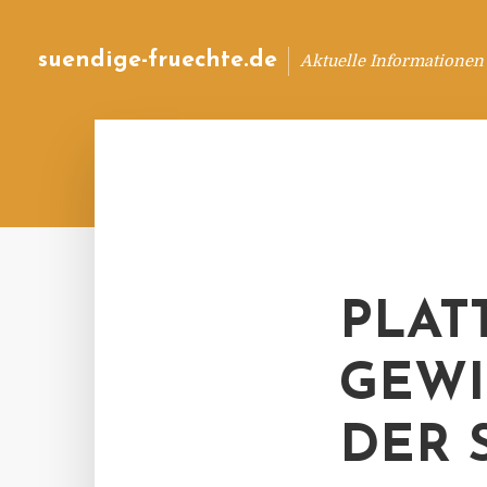
suendige-fruechte.de
Aktuelle Informationen
PLAT
GEWI
DER 