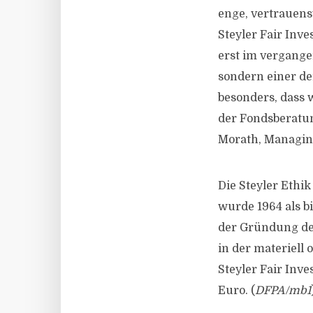
enge, vertrauens
Steyler Fair Inv
erst im vergange
sondern einer de
besonders, dass w
der Fondsberatun
Morath, Managing
Die Steyler Ethik
wurde 1964 als b
der Gründung der
in der materiell 
Steyler Fair Inv
Euro. (
DFPA/mb1