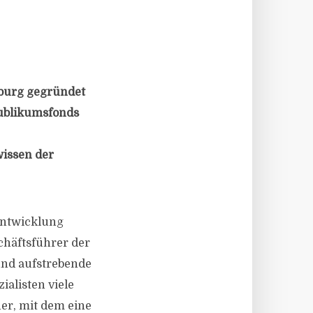
sburg gegründet
Publikumsfonds
wissen der
Entwicklung
schäftsführer der
 und aufstrebende
ialisten viele
ner, mit dem eine