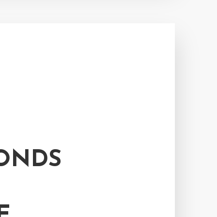
ONDS
E