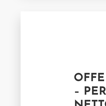
OFFE
– PE
NETT