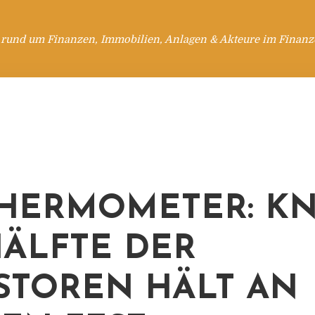
 rund um Finanzen, Immobilien, Anlagen & Akteure im Finanzd
THERMOMETER: K
HÄLFTE DER
STOREN HÄLT AN