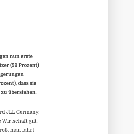
egen nun erste
tzer (56 Prozent)
ngerungen
zent), dass sie
zu überstehen.
ard JLL Germany:
Wirtschaft gilt,
groß, man fährt