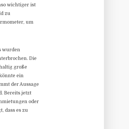
so wichtiger ist
ld zu
hermometer, um
os wurden
nterbrochen. Die
haltig große
könnte ein
timmt der Aussage
 Bereits jetzt
anmietungen oder
t, dass es zu