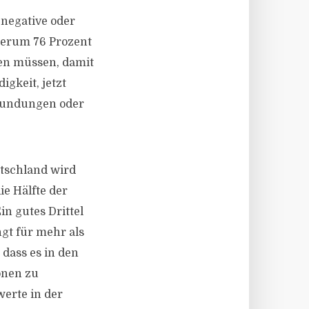
 negative oder
derum 76 Prozent
en müssen, damit
igkeit, jetzt
Stundungen oder
tschland wird
ie Hälfte der
in gutes Drittel
ngt für mehr als
dass es in den
onen zu
erte in der