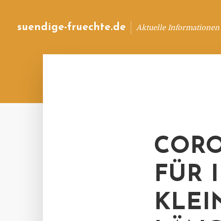
suendige-fruechte.de
Aktuelle Informationen
CORO
FÜR 
KLEI