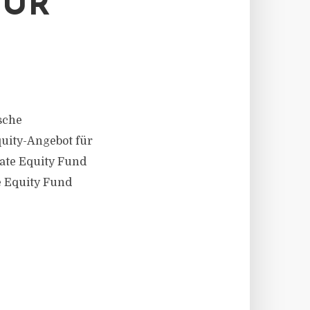
FÜR
sche
uity-Angebot für
vate Equity Fund
e Equity Fund