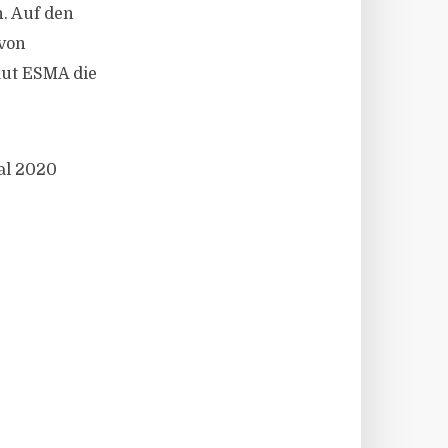
. Auf den
 von
aut ESMA die
al 2020