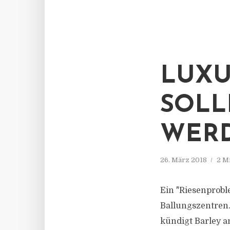
LUXU
SOLL
WER
26. März 2018
2 M
Ein "Riesenprobl
Ballungszentren.
kündigt Barley a