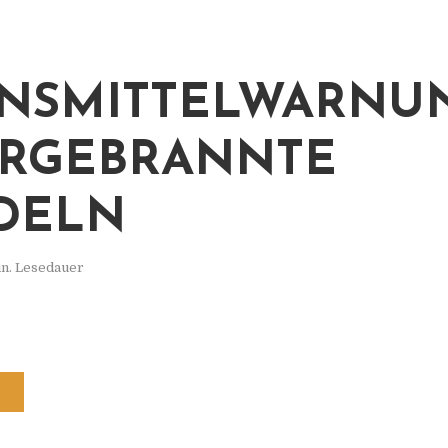
NSMITTELWARNUN
RGEBRANNTE
DELN
in. Lesedauer