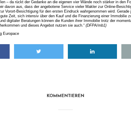
ollen – da rückt der Gedanke an die eigenen vier Wände noch stärker in den F
ir davon aus, dass der angebotene Service vieler Makler zur Online-Besichti
 zur Vorort-Besichtigung für den ersten Eindruck wahrgenommen wird. Gerade j
gute Zeit, sich intensiv über den Kauf und die Finanzierung einer Immobilie zu
und digitaler Beratungen können die Kunden ihrer Immobilie trotz der mome
näherkommen und dieses Angebot nutzen sie auch.“
(DFPA/mb1)
ng Europace
KOMMENTIEREN