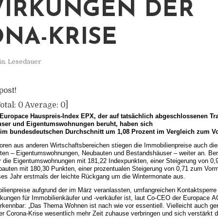
IRKUNGEN DER
NA-KRISE
in. Lesedauer
post!
otal:
0
Average:
0
]
Europace Hauspreis-Index EPX, der auf tatsächlich abgeschlossenen Tr
äuser und Eigentumswohnungen beruht, haben sich
 im bundesdeutschen Durchschnitt um 1,08 Prozent im Vergleich zum V
oren aus anderen Wirtschaftsbereichen stiegen die Immobilienpreise auch die
en – Eigentumswohnungen, Neubauten und Bestandshäuser – weiter an. Ber
er die Eigentumswohnungen mit 181,22 Indexpunkten, einer Steigerung von 0
auten mit 180,30 Punkten, einer prozentualen Steigerung von 0,71 zum Vorm
eses Jahr erstmals der leichte Rückgang um die Wintermonate aus.
ilienpreise aufgrund der im März veranlassten, umfangreichen Kontaktsperre
ungen für Immobilienkäufer und -verkäufer ist, laut Co-CEO der Europace 
kennbar: „Das Thema Wohnen ist nach wie vor essentiell. Vielleicht auch ger
 Corona-Krise wesentlich mehr Zeit zuhause verbringen und sich verstärkt di