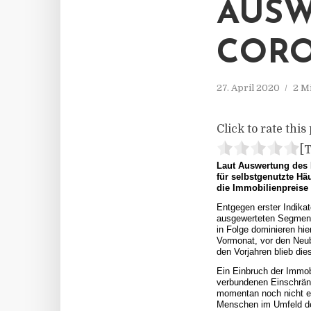
AUSW
CORO
27. April 2020
2 M
Click to rate this 
[T
Laut Auswertung des 
für selbstgenutzte H
die Immobilienpreise
Entgegen erster Indikat
ausgewerteten Segment
in Folge dominieren hi
Vormonat, vor den Neub
den Vorjahren blieb di
Ein Einbruch der Immob
verbundenen Einschränk
momentan noch nicht er
Menschen im Umfeld der