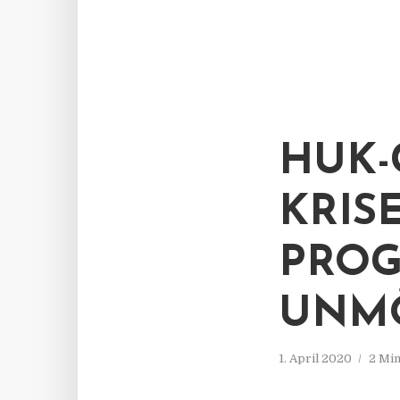
HUK-
KRIS
PROG
UNMÖ
1. April 2020
2 Min