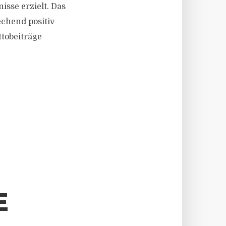
sse erzielt. Das
chend positiv
ttobeiträge
E