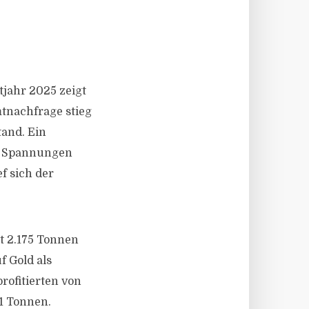
jahr 2025 zeigt
tnachfrage stieg
tand. Ein
en Spannungen
f sich der
it 2.175 Tonnen
f Gold als
rofitierten von
1 Tonnen.