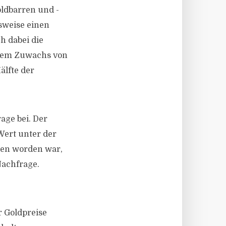
oldbarren und -
sweise einen
h dabei die
inem Zuwachs von
älfte der
age bei. Der
Wert unter der
tten worden war,
Nachfrage.
r Goldpreise