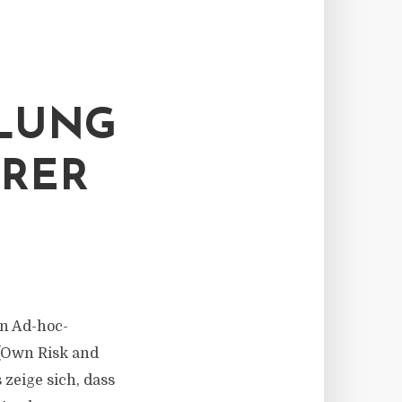
ILUNG
ERER
en Ad-hoc-
 (Own Risk and
zeige sich, dass