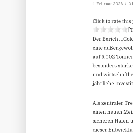
4. Februar 2026
2 
Click to rate this 
[T
Der Bericht „Gol
eine außergewöh
auf 5.002 Tonnen
besonders starke
und wirtschaftli
jährliche Investi
Als zentraler Tre
einen neuen Meil
sicheren Hafen u
dieser Entwicklu