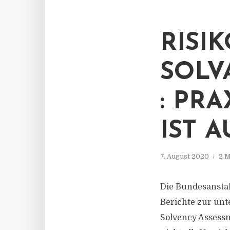
RISI
SOLV
: PR
IST 
7. August 2020
2 M
Die Bundesanstal
Berichte zur unt
Solvency Assessm