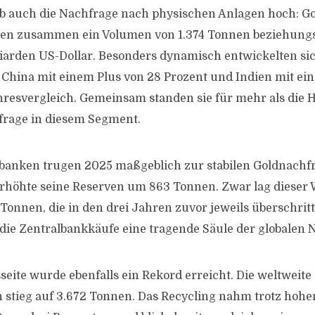
ieb auch die Nachfrage nach physischen Anlagen hoch: G
en zusammen ein Volumen von 1.374 Tonnen beziehung
liarden US-Dollar. Besonders dynamisch entwickelten sic
 China mit einem Plus von 28 Prozent und Indien mit e
hresvergleich. Gemeinsam standen sie für mehr als die H
frage in diesem Segment.
banken trugen 2025 maßgeblich zur stabilen Goldnachfr
r erhöhte seine Reserven um 863 Tonnen. Zwar lag dieser 
Tonnen, die in den drei Jahren zuvor jeweils überschri
die Zentralbankkäufe eine tragende Säule der globalen 
seite wurde ebenfalls ein Rekord erreicht. Die weltweite
stieg auf 3.672 Tonnen. Das Recycling nahm trotz hohe