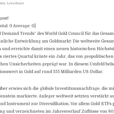
Min. Lesedauer
post!
otal:
0
Average:
0
]
d Demand Trends“ des World Gold Council für das Gesamt
nliche Entwicklung am Goldmarkt: Die weltweite Gesam
 und erreichte damit einen neuen historischen Höchsts
s viertes Quartal krönte ein Jahr, das von geopolitisch
chen Unsicherheiten geprägt war. In diesem Umfeld belie
tionswert in Gold auf rund 555 Milliarden US-Dollar.
iber erwies sich die globale Investitionsnachfrage, die m
enstein markierte. Anleger weltweit setzten verstärkt au
nd Instrument zur Diversifikation. Vor allem Gold-ETFs p
ng und verzeichneten im Jahresverlauf Zuflüsse von 80