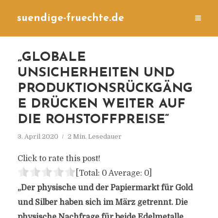
suendige-fruechte.de
„GLOBALE
UNSICHERHEITEN UND
PRODUKTIONSRÜCKGÄNG
E DRÜCKEN WEITER AUF
DIE ROHSTOFFPREISE“
3. April 2020
2 Min. Lesedauer
Click to rate this post!
[Total:
0
Average:
0
]
„Der physische und der Papiermarkt für Gold
und Silber haben sich im März getrennt. Die
physische Nachfrage für beide Edelmetalle