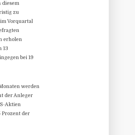
n diesem
istig zu
 im Vorquartal
Befragten
n erholen
n 13
ingegen bei 19
ei Monaten werden
nt der Anleger
US-Aktien
5 Prozent der