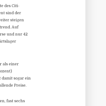
e des Citi-
nt sind der
eiter steigen
trend. Auf
urse und nur 42
ärtslager
 als einer
rozent)
t damit sogar ein
llende Preise.
en, fast sechs