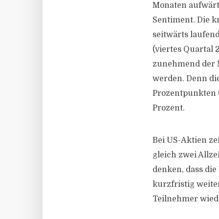
Monaten aufwärts
Sentiment. Die k
seitwärts laufen
(viertes Quartal 
zunehmend der M
werden. Denn die
Prozentpunkten (v
Prozent.
Bei US-Aktien ze
gleich zwei Allz
denken, dass die
kurzfristig weit
Teilnehmer wiede