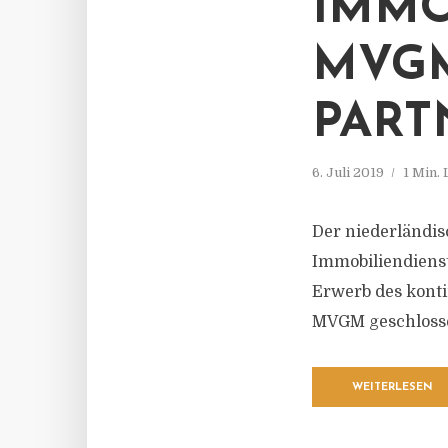
IMMO
MVGM
PART
6. Juli 2019
1 Min.
Der niederländi
Immobiliendienst
Erwerb des kont
MVGM geschloss
WEITERLESEN