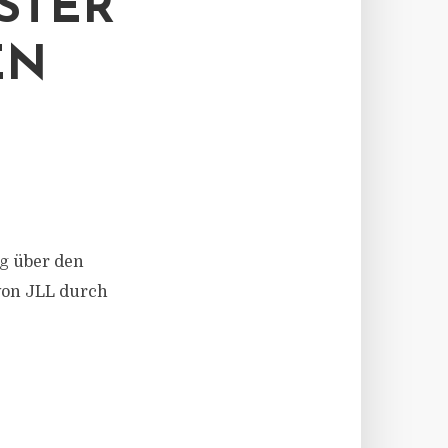
STER
EN
ng über den
von JLL durch