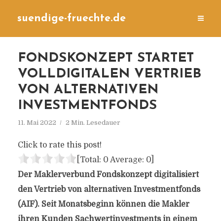
suendige-fruechte.de
FONDSKONZEPT STARTET
VOLLDIGITALEN VERTRIEB
VON ALTERNATIVEN
INVESTMENTFONDS
11. Mai 2022
2 Min. Lesedauer
Click to rate this post!
[Total:
0
Average:
0
]
Der Maklerverbund Fondskonzept digitalisiert
den Vertrieb von alternativen Investmentfonds
(AIF). Seit Monatsbeginn können die Makler
ihren Kunden Sachwertinvestments in einem