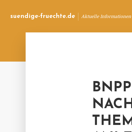
suendige-fruechte.de
Aktuelle Informationen
BNPP
NACH
THEM