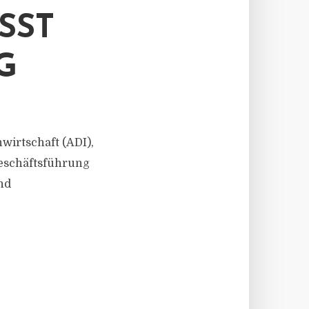
SST
G
wirtschaft (ADI),
eschäftsführung
nd