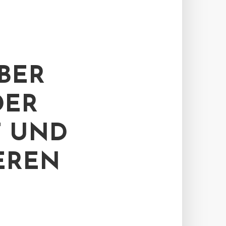
BER
DER
T UND
EREN