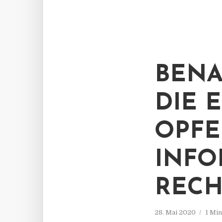
BENA
DIE 
OPFE
INFO
RECHT
28. Mai 2020
1 Mi