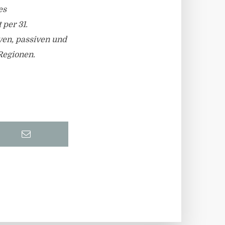
es
per 31.
ven, passiven und
Regionen.