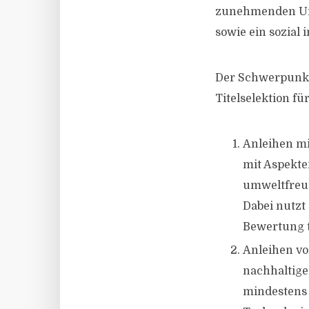
zunehmenden Urb
sowie ein sozial
Der Schwerpunkt 
Titelselektion fü
Anleihen mi
mit Aspekte
umweltfreun
Dabei nutz
Bewertung 
Anleihen vo
nachhaltige
mindestens 