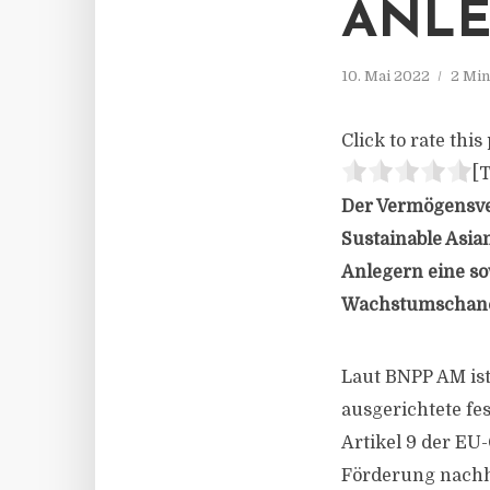
ANLE
10. Mai 2022
2 Min
Click to rate this 
[T
Der Vermögensve
Sustainable Asia
Anlegern eine so
Wachstumschancen
Laut BNPP AM ist
ausgerichtete fe
Artikel 9 der EU
Förderung nachha