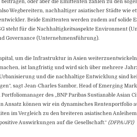
 beitragen, oder aber die Emittenten zählen zu den sog
also Wegbereitern, nachhaltiger asiatischer Städte wie e
ntwickler. Beide Emittenten werden zudem auf solide 
SG steht für die Nachhaltigkeitsaspekte Environment (Um
 und Governance (Unternehmensführung).
apital, um die Infrastruktur in Asien weiterzuentwickeln
machen, ist langfristig und wird sich über mehrere Jah
 Urbanisierung und die nachhaltige Entwicklung sind k
en“, sagt Jean-Charles Sambor, Head of Emerging Mark
Portfoliomanager des „BNP Paribas Sustianable Asian Cit
n Ansatz können wir ein dynamisches Rentenportfolio 
iten im Vergleich zu den breiteren asiatischen Anleihem
 positive Auswirkungen auf die Gesellschaft.“
(DFPA/JF1)