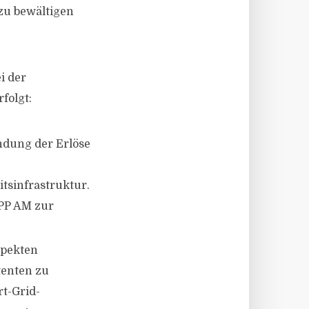
u bewältigen
i der
folgt:
endung der Erlöse
tsinfrastruktur.
PP AM zur
spekten
tenten zu
rt-Grid-