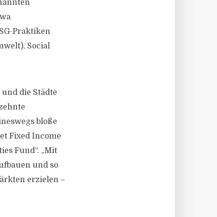
enannten
twa
ESG-Praktiken
welt), Social
 und die Städte
rzehnte
eineswegs bloße
et Fixed Income
ies Fund“. „Mit
aufbauen und so
ärkten erzielen –