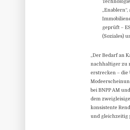
Technologie
„Enablern“, 
Immobiliene
geprüft – E
(Soziales)
„Der Bedarf an K
nachhaltiger zu 
erstrecken – die
Modeerscheinung
bei BNPP AM und 
dem zweigleisige
konsistente Rend
und gleichzeitig