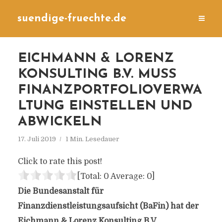
suendige-fruechte.de
EICHMANN & LORENZ
KONSULTING B.V. MUSS
FINANZPORTFOLIOVERWA
LTUNG EINSTELLEN UND
ABWICKELN
17. Juli 2019
1 Min. Lesedauer
Click to rate this post!
[Total:
0
Average:
0
]
Die Bundesanstalt für
Finanzdienstleistungsaufsicht (BaFin) hat der
Eichmann & Lorenz Konsulting B.V.,