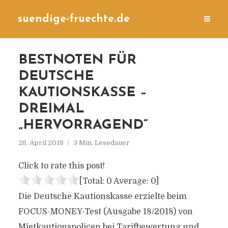
suendige-fruechte.de
BESTNOTEN FÜR
DEUTSCHE
KAUTIONSKASSE –
DREIMAL
„HERVORRAGEND“
28. April 2018
3 Min. Lesedauer
Click to rate this post!
[Total:
0
Average:
0
]
Die Deutsche Kautionskasse erzielte beim
FOCUS-MONEY-Test (Ausgabe 18/2018) von
Mietkautionspolicen bei Tarifbewertung und