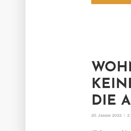
WOHN
KEIN
DIE 
20. Januar 2022
2