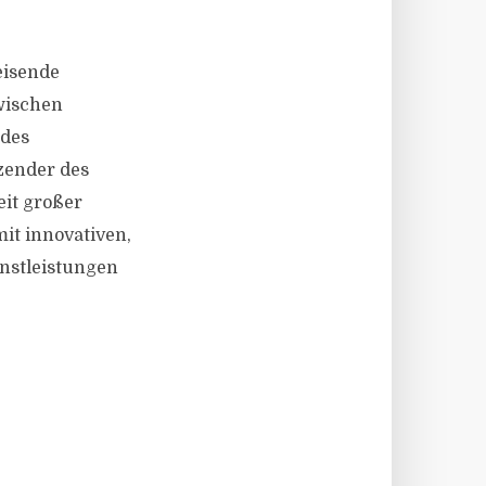
eisende
wischen
 des
tzender des
it großer
it innovativen,
enstleistungen