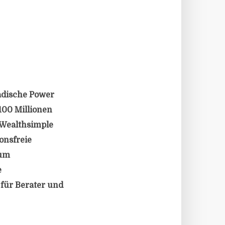
nadische Power
100 Millionen
 Wealthsimple
onsfreie
 um
e
für Berater und