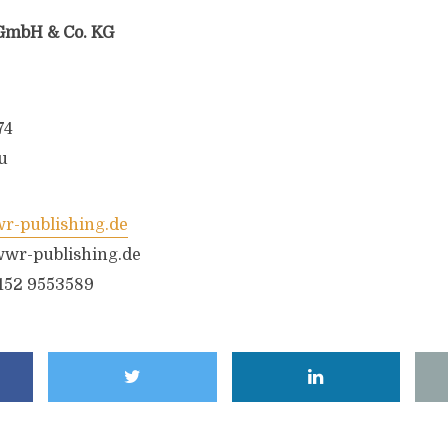
GmbH & Co. KG
74
u
-publishing.de
wr-publishing.de
6152 9553589