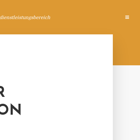
ienstleistungsbereich
R
ION