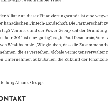
rading-App „Wealthsimple Trade“.
 der Allianz an dieser Finanzierungsrunde ist eine wegw
er kanadischen Fintech-Landschaft. Die Partnerschaft z
rtag3 Ventures und der Power Group seit der Gründung
Jahr 2014 ist einzigartig“, sagte Paul Desmarais, Vorsi
von Wealthsimple. „Wir glauben, dass die Zusammenarbe
rnehmen, die es verstehen, globale Vermögensverwalter m
rten Unternehmen aufzubauen, die Zukunft der Finanzdi
tteilung Allianz-Gruppe
ONTAKT