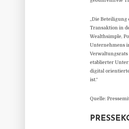
gebührenfreie T
„Die Beteiligung
Transaktion in d
Wealthsimple, Po
Unternehmens im 
Verwaltungsrats 
etablierter Unte
digital orientie
ist.“
Quelle: Pressemi
PRESSEK