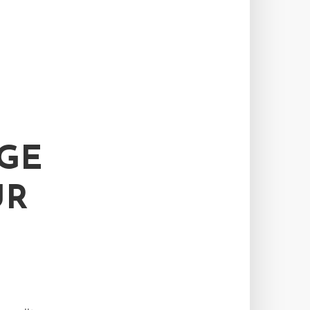
GE
ÜR