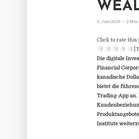
WEAL
3. Juni 2019
2 Min
Click to rate this 
[T
Die digitale Inv
Financial Corpora
kanadische Doll
bietet die führe
Trading-App an.
Kundenbeziehung
Produktangebote 
Institute weiter