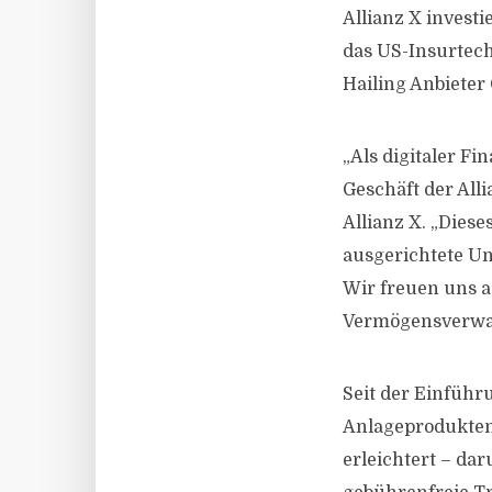
Allianz X invest
das US-Insurtec
Hailing Anbieter
„Als digitaler F
Geschäft der All
Allianz X. „Dies
ausgerichtete Un
Wir freuen uns a
Vermögensverwa
Seit der Einfüh
Anlageprodukten 
erleichtert – da