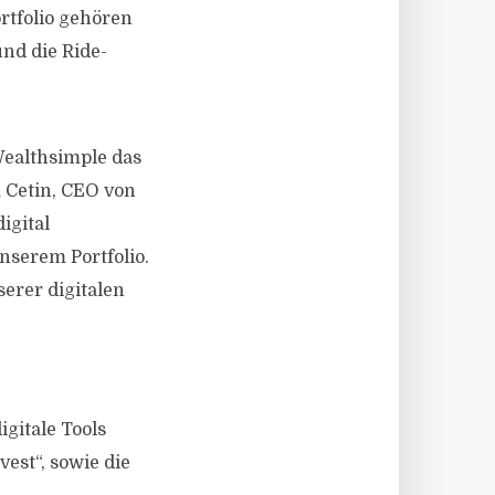
rtfolio gehören
nd die Ride-
Wealthsimple das
m Cetin, CEO von
igital
serem Portfolio.
erer digitalen
gitale Tools
est“, sowie die