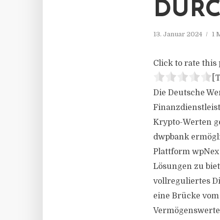
DURC
13. Januar 2024
1 
Click to rate this 
[T
Die Deutsche Wer
Finanzdienstleis
Krypto-Werten ge
dwpbank ermöglic
Plattform wpNex 
Lösungen zu biet
vollreguliertes D
eine Brücke vom 
Vermögenswerte s