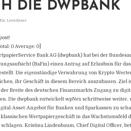
H DIE DWPBANK
Min. Lesedauer
post!
otal:
0
Average:
0
]
tpapierService Bank AG (dwpbank) hat bei der Bundesan
tungsaufsicht (BaFin) einen Antrag auf Erlaubnis für d
stellt. Die eigenständige Verwahrung von Krypto-Werten
hen, ihr Geschäft in diesem Bereich auszubauen. Ziel ist
der Breite des deutschen Finanzmarkts Zugang zu digit
en. Die dwpbank entwickelt wpNex schrittweise weiter,
igital-Asset-Angebot für Banken und Sparkassen zu schaff
klassischen Wertpapiergeschäft in das Wachstumsfeld di
chlagen. Kristina Lindenbaum, Chief Digital Officer, bet