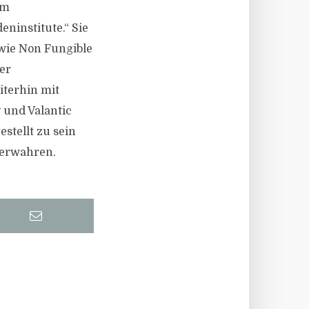
im
ninstitute.“ Sie
 wie Non Fungible
er
iterhin mit
 und Valantic
stellt zu sein
 verwahren.