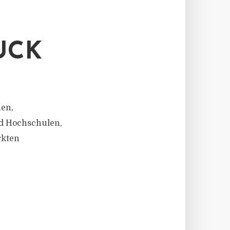
UCK
nen,
nd Hochschulen,
rkten