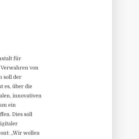
stalt für
as Verwahren von
 soll der
 es, über die
alen, innovativen
 um ein
en. Dies soll
gitaler
ont: „Wir wollen