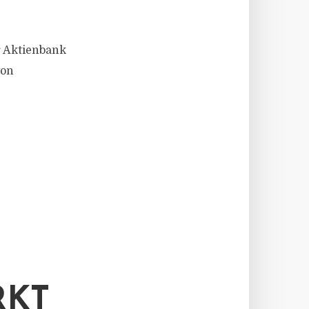
r Aktienbank
von
RKT