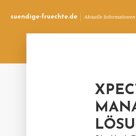
suendige-fruechte.de
Aktuelle Informationen
XPEC
MANA
LÖSU