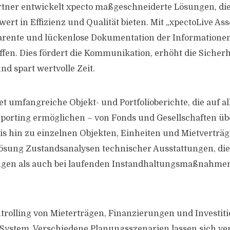
tner entwickelt xpecto maßgeschneiderte Lösungen, di
rt in Effizienz und Qualität bieten. Mit „xpectoLive A
arente und lückenlose Dokumentation der Informationen
affen. Dies fördert die Kommunikation, erhöht die Sicher
und spart wertvolle Zeit.
et umfangreiche Objekt- und Portfolioberichte, die auf a
eporting ermöglichen – von Fonds und Gesellschaften übe
is hin zu einzelnen Objekten, Einheiten und Mietverträg
Lösung Zustandsanalysen technischer Ausstattungen, die
ngen als auch bei laufenden Instandhaltungsmaßnahmen
rolling von Mieterträgen, Finanzierungen und Investiti
 System. Verschiedene Planungsszenarien lassen sich ve