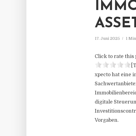
IMMO
ASS
17. Juni 2025
1 Mi
Click to rate this 
[T
xpecto hat eine i
Sachwertanbieter
Immobilienbereic
digitale Steueru
Investitionscont
Vorgaben.