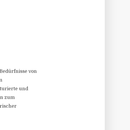
e Bedürfnisse von
m
turierte und
hin zum
orischer