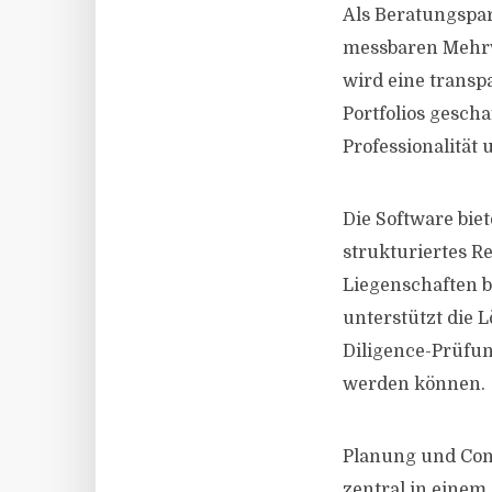
Als Beratungspar
messbaren Mehrwe
wird eine transp
Portfolios gesch
Professionalität 
Die Software biet
strukturiertes R
Liegenschaften b
unterstützt die 
Diligence-Prüfu
werden können.
Planung und Cont
zentral in einem