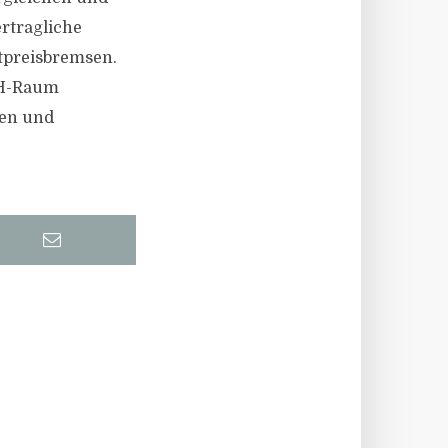
ertragliche
tpreisbremsen.
CH-Raum
sen und