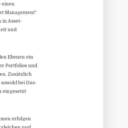
e einen
sset Management“
 in Asset-
heit und
llen Ebenen ein
r Portfolios und
en. Zusätzlich
 sowohl bei Due-
 eingesetzt
onen erfolgen
rgleichen und