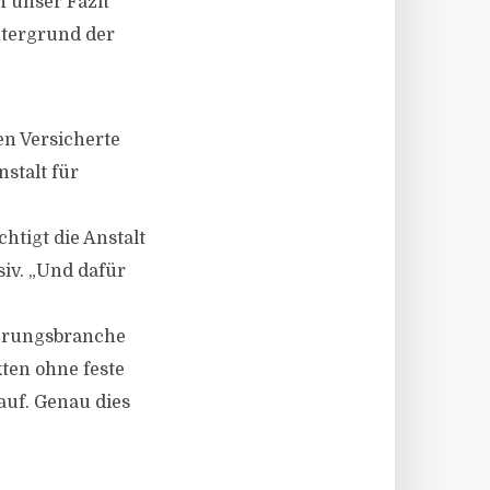
h unser Fazit
ntergrund der
en Versicherte
nstalt für
htigt die Anstalt
iv. „Und dafür
herungsbranche
kten ohne feste
auf. Genau dies