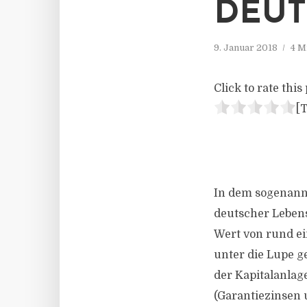
DEUT
9. Januar 2018
4 M
Click to rate this 
[T
In dem sogenann
deutscher Lebens
Wert von rund ei
unter die Lupe g
der Kapitalanlag
(Garantiezinsen 