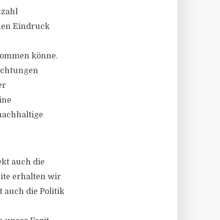
nzahl
nen Eindruck
hkommen könne.
lichtungen
er
ine
nachhaltige
ekt auch die
te erhalten wir
 auch die Politik