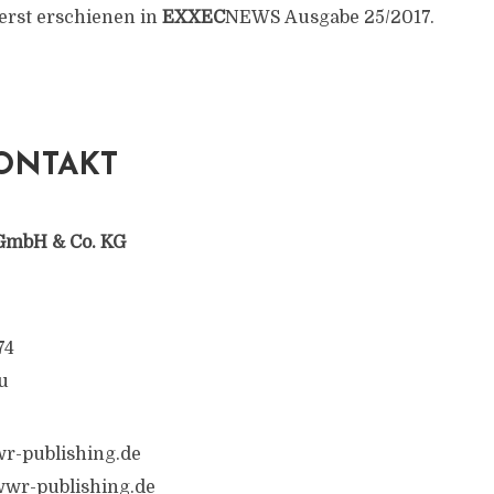
uerst erschienen in
EXXEC
NEWS Ausgabe 25/2017.
ONTAKT
GmbH & Co. KG
74
u
r-publishing.de
wr-publishing.de