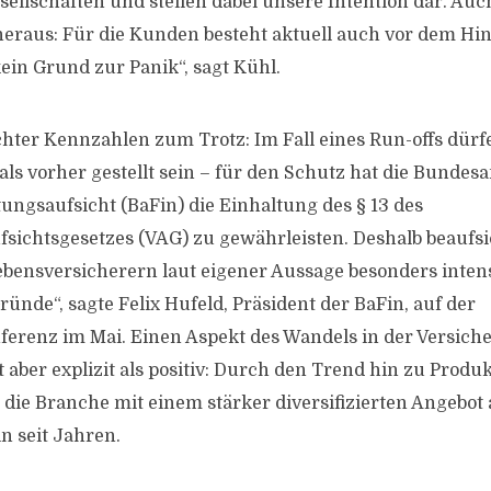
ellschaften und stellen dabei unsere Intention dar. Auc
s heraus: Für die Kunden besteht aktuell auch vor dem Hi
ein Grund zur Panik“, sagt Kühl.
chter Kennzahlen zum Trotz: Im Fall eines Run-offs dürf
als vorher gestellt sein – für den Schutz hat die Bundesa
tungsaufsicht (BaFin) die Einhaltung des § 13 des
sichtsgesetzes (VAG) zu gewährleisten. Deshalb beaufsic
ebensversicherern laut eigener Aussage besonders intens
ünde“, sagte Felix Hufeld, Präsident der BaFin, auf der
ferenz im Mai. Einen Aspekt des Wandels in der Versic
t aber explizit als positiv: Durch den Trend hin zu Produ
 die Branche mit einem stärker diversifizierten Angebot 
n seit Jahren.