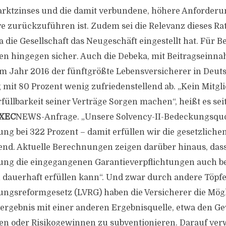
rktzinses und die damit verbundene, höhere Anforderu
e zurückzuführen ist. Zudem sei die Relevanz dieses Ra
a die Gesellschaft das Neugeschäft eingestellt hat. Für
ien hingegen sicher. Auch die Debeka, mit Beitragseinn
im Jahr 2016 der fünftgrößte Lebensversicherer in Deuts
 mit 80 Prozent wenig zufriedenstellend ab. „Kein Mitg
füllbarkeit seiner Verträge Sorgen machen“, heißt es sei
XEC
NEWS-Anfrage. „Unsere Solvency-II-Bedeckungsquote
ng bei 322 Prozent – damit erfüllen wir die gesetzliche
nd. Aktuelle Berechnungen zeigen darüber hinaus, dass
ung die eingegangenen Garantieverpflichtungen auch be
 dauerhaft erfüllen kann“. Und zwar durch andere Töpfe
ngsreformgesetz (LVRG) haben die Versicherer die Mögli
lergebnis mit einer anderen Ergebnisquelle, etwa den G
n oder Risikogewinnen zu subventionieren. Darauf ver