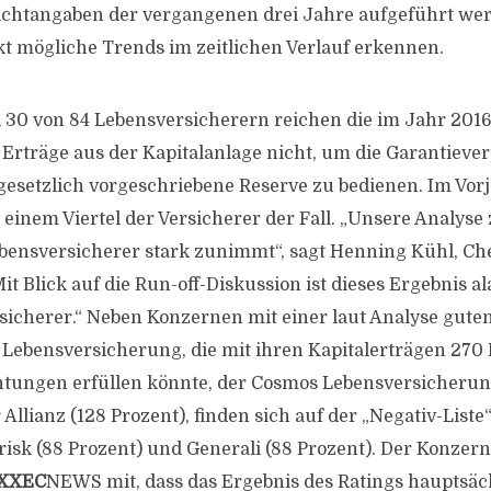
ichtangaben der vergangenen drei Jahre aufgeführt wer
ekt mögliche Trends im zeitlichen Verlauf erkennen.
i 30 von 84 Lebensversicherern reichen die im Jahr 201
 Erträge aus der Kapitalanlage nicht, um die Garantieve
 gesetzlich vorgeschriebene Reserve zu bedienen. Im Vorj
einem Viertel der Versicherer der Fall. „Unsere Analyse z
bensversicherer stark zunimmt“, sagt Henning Kühl, Ch
Mit Blick auf die Run-off-Diskussion ist dieses Ergebnis 
sicherer.“ Neben Konzernen mit einer laut Analyse guten
 Lebensversicherung, die mit ihren Kapitalerträgen 270 
htungen erfüllen könnte, der Cosmos Lebensversicherung
llianz (128 Prozent), finden sich auf der „Negativ-Liste
isk (88 Prozent) und Generali (88 Prozent). Der Konzern 
XXEC
NEWS mit, dass das Ergebnis des Ratings hauptsäc