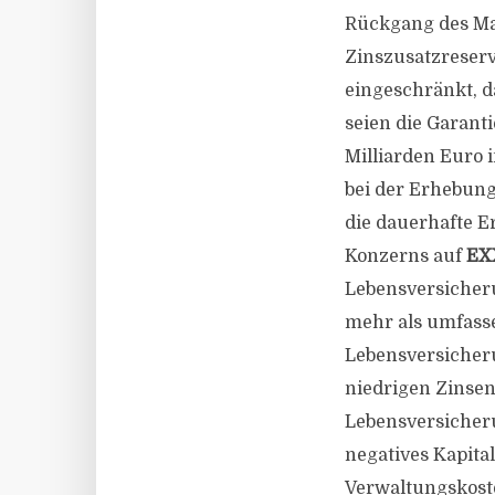
Rückgang des Ma
Zinszusatzreserv
eingeschränkt, d
seien die Garant
Milliarden Euro 
bei der Erhebung
die dauerhafte Er
Konzerns auf
EX
Lebensversicheru
mehr als umfasse
Lebensversicher
niedrigen Zinsen
Lebensversicheru
negatives Kapita
Verwaltungskoste