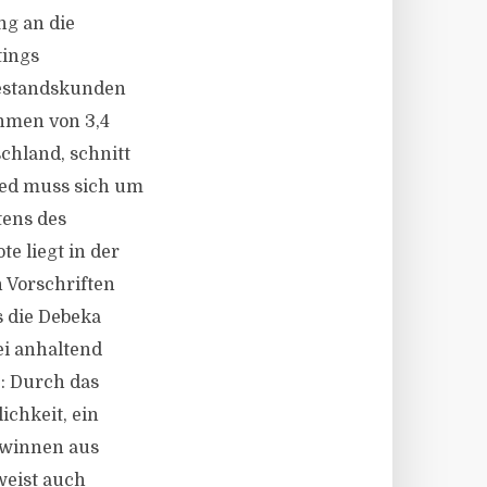
ng an die
tings
 Bestandskunden
ahmen von 3,4
chland, schnitt
lied muss sich um
tens des
 liegt in der
n Vorschriften
 die Debeka
i anhaltend
: Durch das
chkeit, ein
ewinnen aus
weist auch