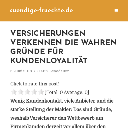
suendige-fruechte.de
VERSICHERUNGEN
VERKENNEN DIE WAHREN
GRÜNDE FÜR
KUNDENLOYALITÄT
6. Juni 2018
3 Min. Lesedauer
Click to rate this post!
[Total:
0
Average:
0
]
Wenig Kundenkontakt, viele Anbieter und die
starke Stellung der Makler: Das sind Gründe,
weshalb Versicherer den Wettbewerb um
Firmenkunden derzeit vor allem über den