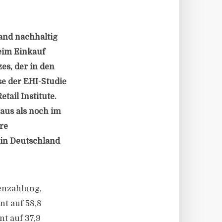
and nachhaltig
eim Einkauf
es, der in den
se der EHI-Studie
ail Institute.
aus als noch im
re
 in Deutschland
enzahlung,
nt auf 58,8
nt auf 37,9