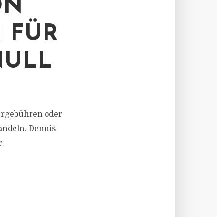
ON
 FÜR
NULL
dergebühren oder
andeln. Dennis
r