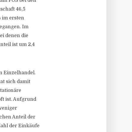
 am POS bei den
schaft 46,5
s im ersten
gegangen. Im
ei denen die
eil ist um 2,4
n Einzelhandel.
at sich damit
tationäre
t ist. Aufgrund
weniger
chen Anteil der
Zahl der Einkäufe