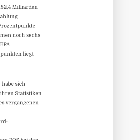
182,4 Milliarden
zahlung
 Prozentpunkte
ommen noch sechs
SEPA-
tpunkten liegt
 habe sich
ihren Statistiken
 des vergangenen
ard-