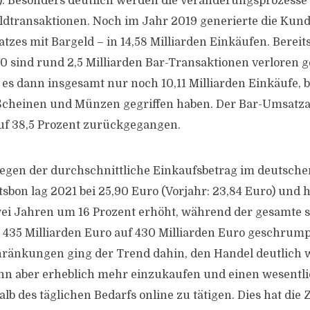
). Besonders deutlich werden die Veränderungsprozesse
dtransaktionen. Noch im Jahr 2019 generierte die Kund
tzes mit Bargeld – in 14,58 Milliarden Einkäufen. Bereit
 sind rund 2,5 Milliarden Bar-Transaktionen verloren 
es dann insgesamt nur noch 10,11 Milliarden Einkäufe, b
cheinen und Münzen gegriffen haben. Der Bar-Umsatzant
uf 38,5 Prozent zurückgegangen.
gegen der durchschnittliche Einkaufsbetrag im deutsche
sbon lag 2021 bei 25,90 Euro (Vorjahr: 23,84 Euro) und h
ei Jahren um 16 Prozent erhöht, während der gesamte s
435 Milliarden Euro auf 430 Milliarden Euro geschrumpf
hränkungen ging der Trend dahin, den Handel deutlich 
n aber erheblich mehr einzukaufen und einen wesentli
b des täglichen Bedarfs online zu tätigen. Dies hat die 