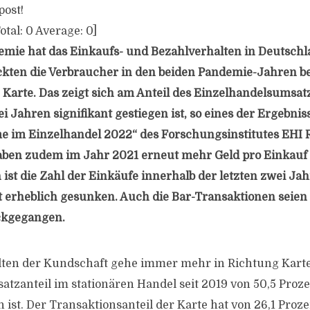
post!
otal:
0
Average:
0
]
mie hat das Einkaufs- und Bezahlverhalten in Deutschl
ckten die Verbraucher in den beiden Pandemie-Jahren b
e Karte. Das zeigt sich am Anteil des Einzelhandelsumsatz
 Jahren signifikant gestiegen ist, so eines der Ergebnis
 im Einzelhandel 2022“ des Forschungsinstitutes EHI Ret
aben zudem im Jahr 2021 erneut mehr Geld pro Einkauf 
ist die Zahl der Einkäufe innerhalb der letzten zwei Jah
erheblich gesunken. Auch die Bar-Transaktionen seien
ückgegangen.
lten der Kundschaft gehe immer mehr in Richtung Kart
tzanteil im stationären Handel seit 2019 von 50,5 Proze
 ist. Der Transaktionsanteil der Karte hat von 26,1 Proze