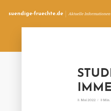
suendige-fruechte.de
Aktuelle Informationen
STUD
IMME
3. Mai 2022
3 Min.