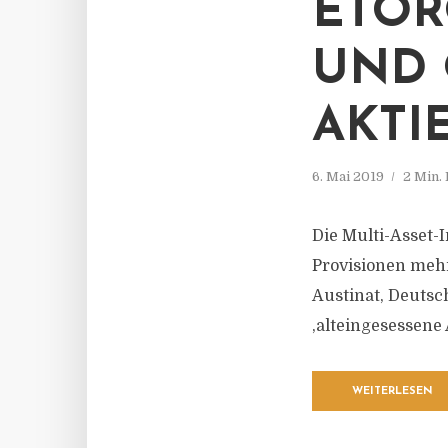
ETOR
UND 
AKTI
6. Mai 2019
2 Min.
Die Multi-Asset-
Provisionen mehr
Austinat, Deutsch
‚alteingesessene 
WEITERLESEN