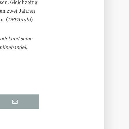
sen. Gleichzeitig
sen zwei Jahren
n. (
DFPA/mb1
)
andel und seine
nlinehandel,