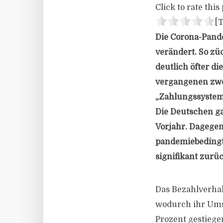
Click to rate this 
[T
Die Corona-Pande
verändert. So zü
deutlich öfter di
vergangenen zwei
„Zahlungssysteme
Die Deutschen g
Vorjahr. Dagegen 
pandemiebedingt 
signifikant zur
Das Bezahlverha
wodurch ihr Umsa
Prozent gestiegen