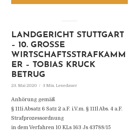
LANDGERICHT STUTTGART
– 10. GROSSE W
IRTSCHAFTSSTRAFKAMME
R – TOBIAS KRUCK B
ETRUG
23. Mai 2020
3 Min. Lesedauer
Anhörung gemäß
§ 111i Absatz 6 Satz 2 a.F. i.V.m. § 111l Abs. 4 a.F.
Strafprozessordnung
in dem Verfahren 10 KLs 163 Js 43788/15