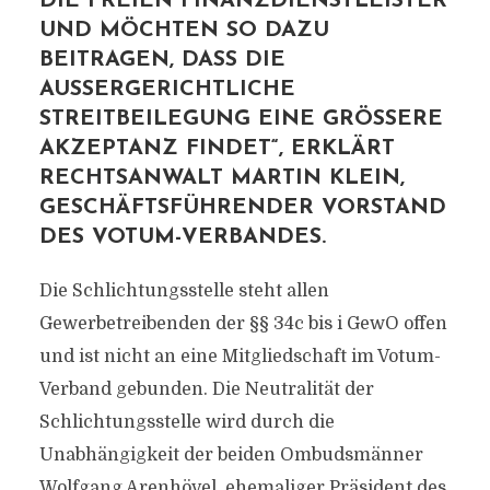
IE FREIEN FINANZDIENSTLEISTER U
ND MÖCHTEN SO DAZU B
EITRAGEN, DASS DIE A
USSERGERICHTLICHE ST
REITBEILEGUNG EINE GRÖSSERE AKZ
EPTANZ FINDET“, ERKLÄRT REC
HTSANWALT MARTIN KLEIN, GES
CHÄFTSFÜHRENDER VORSTAND DES
VOTUM-VERBANDES.
Die Schlichtungsstelle steht allen
Gewerbetreibenden der §§ 34c bis i GewO offen
und ist nicht an eine Mitgliedschaft im Votum-
Verband gebunden. Die Neutralität der
Schlichtungsstelle wird durch die
Unabhängigkeit der beiden Ombudsmänner
Wolfgang Arenhövel, ehemaliger Präsident des