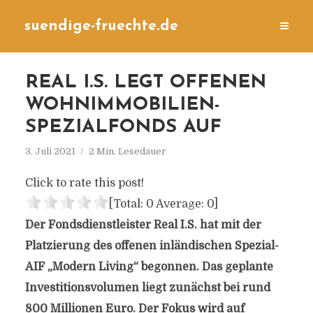
suendige-fruechte.de
REAL I.S. LEGT OFFENEN
WOHNIMMOBILIEN-
SPEZIALFONDS AUF
3. Juli 2021
2 Min. Lesedauer
Click to rate this post!
[Total:
0
Average:
0
]
Der Fondsdienstleister Real I.S. hat mit der
Platzierung des offenen inländischen Spezial-
AIF „Modern Living“ begonnen. Das geplante
Investitionsvolumen liegt zunächst bei rund
800 Millionen Euro. Der Fokus wird auf