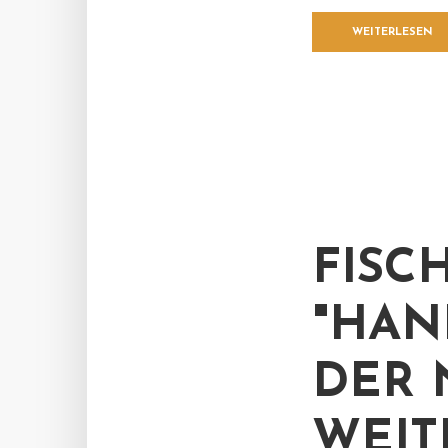
WEITERLESEN
FISC
"HAN
DER 
WEIT