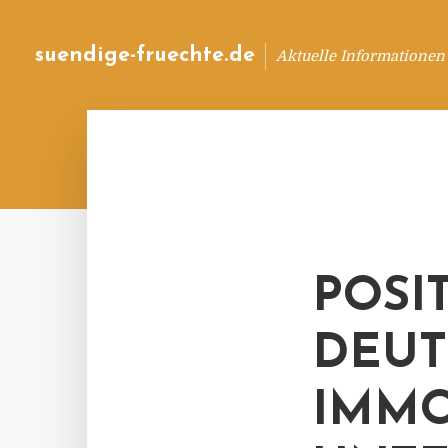
suendige-fruechte.de
Aktuelle Informationen
POSI
DEU
IMMO