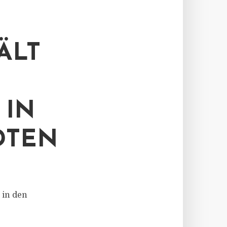
ÄLT
 IN
DTEN
 in den
.