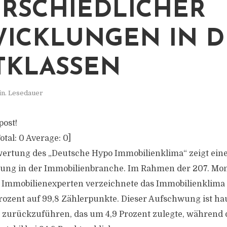
RSCHIEDLICHER
ICKLUNGEN IN 
TKLASSEN
in. Lesedauer
post!
otal:
0
Average:
0
]
wertung des „Deutsche Hypo Immobilienklima“ zeigt ein
klung in der Immobilienbranche. Im Rahmen der 207. Mo
0 Immobilienexperten verzeichnete das Immobilienklima
rozent auf 99,8 Zählerpunkte. Dieser Aufschwung ist ha
 zurückzuführen, das um 4,9 Prozent zulegte, während 