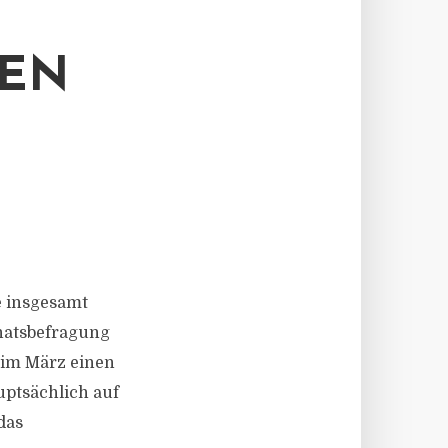
DEN
e insgesamt
natsbefragung
 im März einen
uptsächlich auf
das