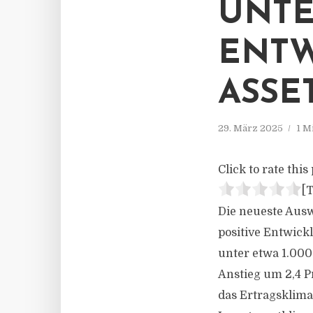
UNTE
ENTW
ASSE
29. März 2025
1 M
Click to rate this 
[T
Die neueste Aus
positive Entwic
unter etwa 1.00
Anstieg um 2,4 P
das Ertragsklima