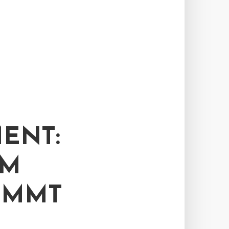
ENT:
UM
IMMT