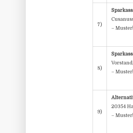
Sparkass
Cusanuss
7)
– Muster
Sparkasse
Vorstand
8)
– Muster
Alternat
20354 H
9)
– Muster