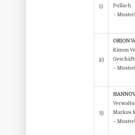
Pullach
1)
– Muster
ORION Ve
Kimon Ve
Geschäft
2)
– Muster
HANNOVE
Verwaltu
Markus M
3)
– Muster