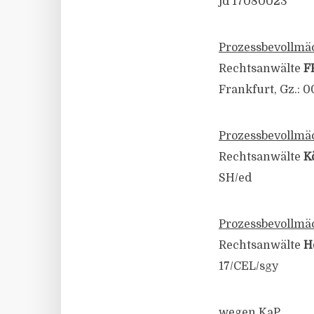
jd 17080023
Prozessbevollmäc
Rechtsanwälte
F
Frankfurt, Gz.: 0
Prozessbevollmäc
Rechtsanwälte
K
SH/ed
Prozessbevollmäc
Rechtsanwälte
H
17/CEL/sgy
wegen KaP