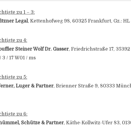
tigte zu 1 – 3:
fitzner Legal
, Kettenhofweg 98, 60325 Frankfurt, Gz.: HL
htigte zu 4:
ouffier Steiner Wolf Dr. Gasser
, Friedrichstraße 17, 35392
/ 3 / 17 W01 / ms
htigte zu 5:
erner, Luger & Partner
, Brienner Straße 9, 80333 Münche
htigte zu 6:
hümmel, Schütze & Partner
, Käthe-Kollwitz-Ufer 83, 013