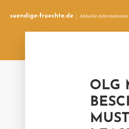
suendige-fruechte.de
Aktuelle Informationen
OLG 
BESC
MUST