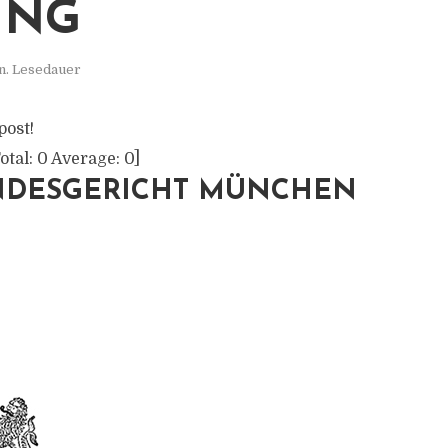
ING
n. Lesedauer
post!
otal:
0
Average:
0
]
NDESGERICHT MÜNCHEN