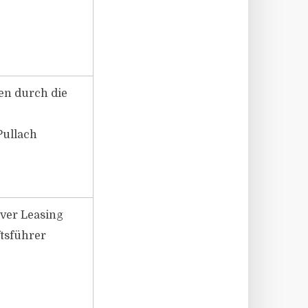
ten durch die
Pullach
over Leasing
tsführer