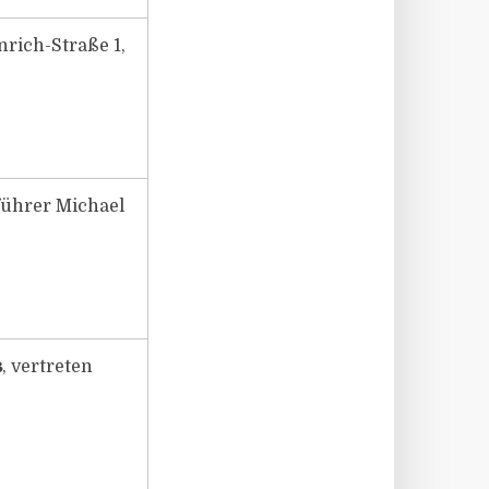
nrich-Straße 1,
sführer Michael
s
, vertreten