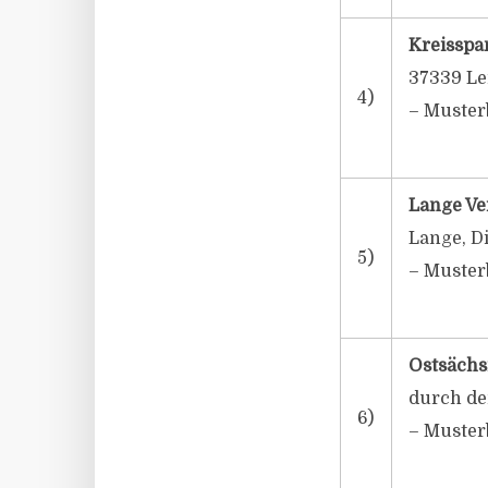
Kreisspa
37339 Le
4)
– Muster
Lange V
Lange, D
5)
– Muster
Ostsächs
durch de
6)
– Muster