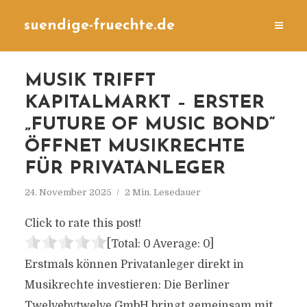
suendige-fruechte.de
MUSIK TRIFFT
KAPITALMARKT – ERSTER
„FUTURE OF MUSIC BOND“
ÖFFNET MUSIKRECHTE
FÜR PRIVATANLEGER
24. November 2025
2 Min. Lesedauer
Click to rate this post!
[Total:
0
Average:
0
]
Erstmals können Privatanleger direkt in
Musikrechte investieren: Die Berliner
Twelvebytwelve GmbH bringt gemeinsam mit