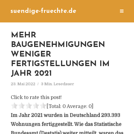
suendige-fruechte.de
MEHR
BAUGENEHMIGUNGEN
WENIGER
FERTIGSTELLUNGEN IM
JAHR 2021
23. Mai 2022
3 Min. Lesedauer
Click to rate this post!
[Total:
0
Average:
0
]
Im Jahr 2021 wurden in Deutschland 293.393
Wohnungen fertiggestellt. Wie das Statistische
Bundesamt (Destatis) weiter mitteilt, waren das