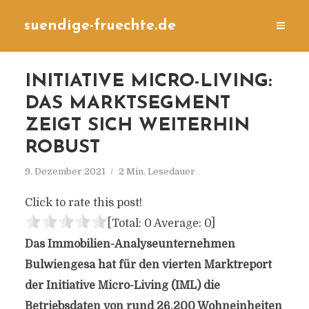
suendige-fruechte.de
INITIATIVE MICRO-LIVING:
DAS MARKTSEGMENT
ZEIGT SICH WEITERHIN
ROBUST
9. Dezember 2021
2 Min. Lesedauer
Click to rate this post!
[Total:
0
Average:
0
]
Das Immobilien-Analyseunternehmen
Bulwiengesa hat für den vierten Marktreport
der Initiative Micro-Living (IML) die
Betriebsdaten von rund 26.200 Wohneinheiten