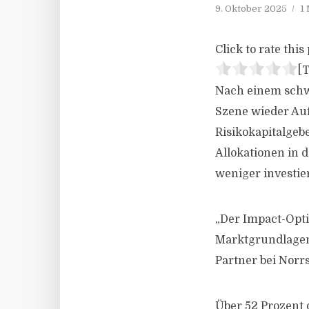
9. Oktober 2025
1
Click to rate this 
[T
Nach einem schwi
Szene wieder Au
Risikokapitalgeb
Allokationen in
weniger investie
„Der Impact-Opti
Marktgrundlagen 
Partner bei Norr
Über 52 Prozent 