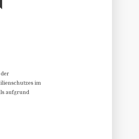
N
 der
ilienschutzes im
als aufgrund