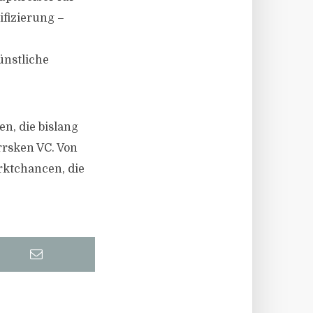
ifizierung –
ünstliche
en, die bislang
orrsken VC. Von
rktchancen, die