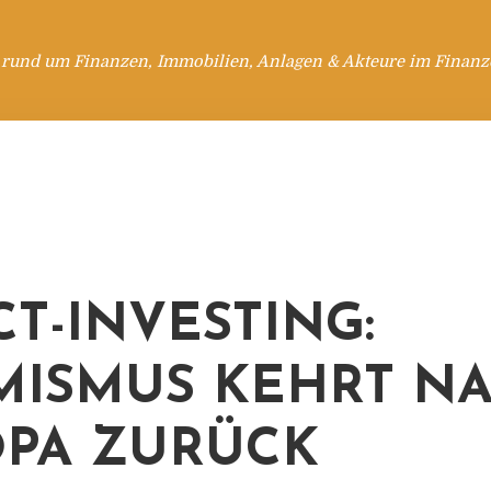
 rund um Finanzen, Immobilien, Anlagen & Akteure im Finanzd
CT-INVESTING:
MISMUS KEHRT N
PA ZURÜCK