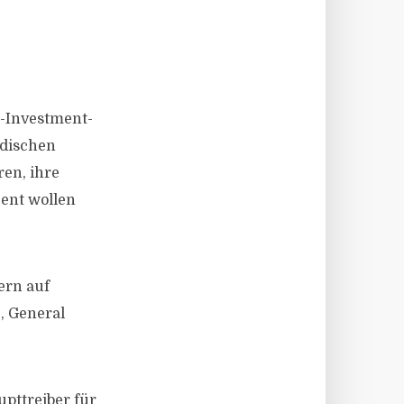
t-Investment-
edischen
ren, ihre
ent wollen
ern auf
, General
upttreiber für