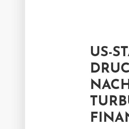
US-S
DRUC
NACH
TURB
FIN