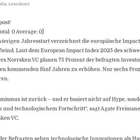
 Min. Lesedauer
post!
otal:
0
Average:
0
]
erigen Jahresstart verzeichnet die europäische Impac
fwind. Laut dem European Impact Index 2025 des schw
ers Norrsken VC planen 75 Prozent der befragten Investo
 den kommenden fünf Jahren zu erhöhen. Nur sechs Proz
ren.
mismus ist zurück – und er basiert nicht auf Hype, sond
und technologischem Fortschritt“, sagt Agate Freimane
sken VC.
der Befragten sehen technologische Innovationen als Ha