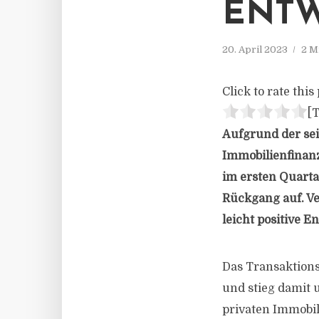
ENT
20. April 2023
2 M
Click to rate this 
[T
Aufgrund der se
Immobilienfinan
im ersten Quarta
Rückgang auf. V
leicht positive 
Das Transaktions
und stieg damit 
privaten Immobil