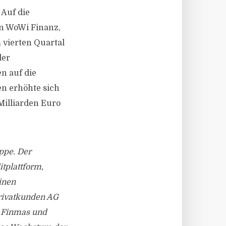
 Auf die
in WoWi Finanz,
 vierten Quartal
der
n auf die
n erhöhte sich
Milliarden Euro
ppe. Der
tplattform,
inen
Privatkunden AG
e Finmas und