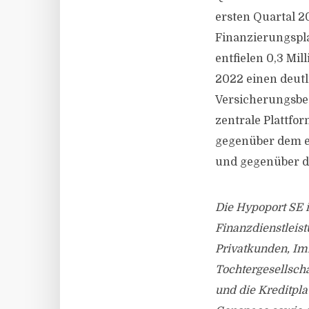
ersten Quartal 2
Finanzierungspla
entfielen 0,3 Mi
2022 einen deutl
Versicherungsbe
zentrale Plattfo
gegenüber dem er
und gegenüber de
Die Hypoport SE i
Finanzdienstleist
Privatkunden, Imm
Tochtergesellsch
und die Kreditpl