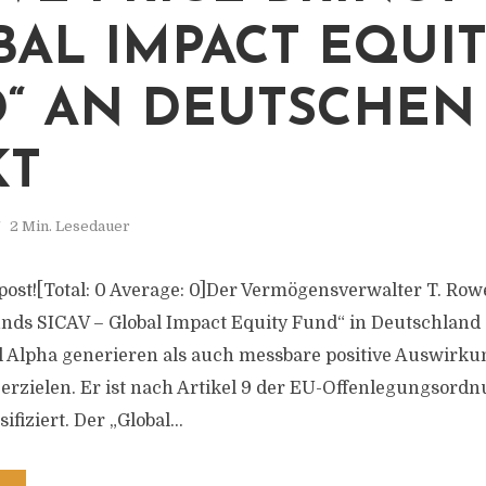
BAL IMPACT EQUI
“ AN DEUTSCHEN
KT
2 Min. Lesedauer
s post![Total: 0 Average: 0]Der Vermögensverwalter T. Row
unds SICAV – Global Impact Equity Fund“ in Deutschland 
l Alpha generieren als auch messbare positive Auswirk
 erzielen. Er ist nach Artikel 9 der EU-Offenlegungsordn
fiziert. Der „Global...