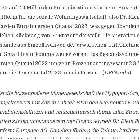
023 auf 2,4 Milliarden Euro; ein Minus von neun Prozent.
ttform für die soziale Wohnungswirtschaft, also Dr. Kle
lliarden Euro im ersten Quartal 2023, was gegenüber dem
ichen Rückgang von 37 Prozent darstellt. Die Migration 
stände aus Einzellösungen der erworbenen Unternehme
rm Smart Insur komme weiter voran. Das Bestandsvolume
sten Quartal 2022 um zehn Prozent auf insgesamt 3,8 
m vierten Quartal 2022 um ein Prozent. (
DFPA/mb1
)
st die börsennotierte Muttergesellschaft der Hypoport-Gru
ungskonzern mit Sitz in Lübeck ist in den Segmenten Kredi
obilienplattform und Versicherungsplattform tätig. Zu se
aften zählen unter anderem der Finanzvertrieb Dr. Klein 
attform Europace AG. Daneben fördern die Teilmarktplätz