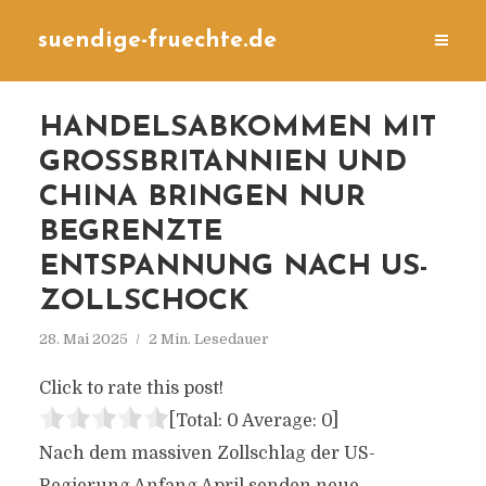
suendige-fruechte.de
HANDELSABKOMMEN MIT
GROSSBRITANNIEN UND C
HINA BRINGEN NUR B
EGRENZTE E
NTSPANNUNG NACH US-Z
OLLSCHOCK
28. Mai 2025
2 Min. Lesedauer
Click to rate this post!
[Total:
0
Average:
0
]
Nach dem massiven Zollschlag der US-