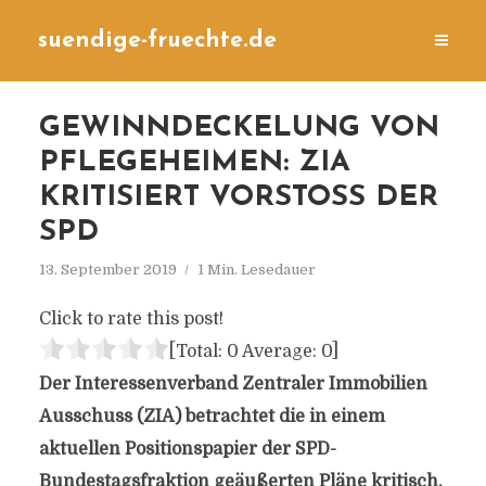
suendige-fruechte.de
GEWINNDECKELUNG VON
PFLEGEHEIMEN: ZIA
KRITISIERT VORSTOSS DER S
PD
13. September 2019
1 Min. Lesedauer
Click to rate this post!
[Total:
0
Average:
0
]
Der Interessenverband Zentraler Immobilien
Ausschuss (ZIA) betrachtet die in einem
aktuellen Positionspapier der SPD-
Bundestagsfraktion geäußerten Pläne kritisch,