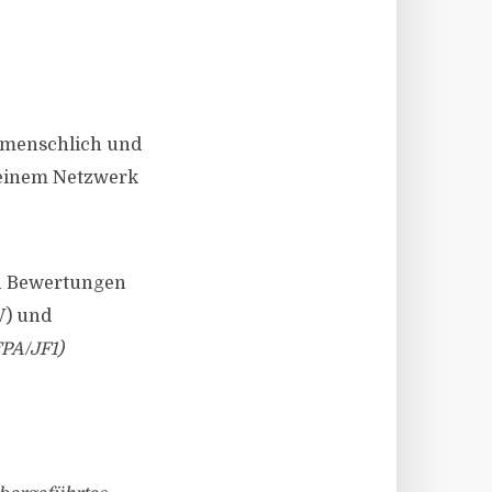
t menschlich und
 seinem Netzwerk
on Bewertungen
V) und
PA/JF1)