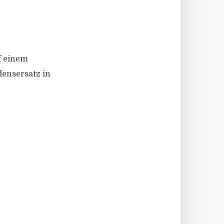
f einem
densersatz in