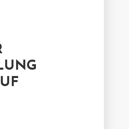
R
LUNG
UF