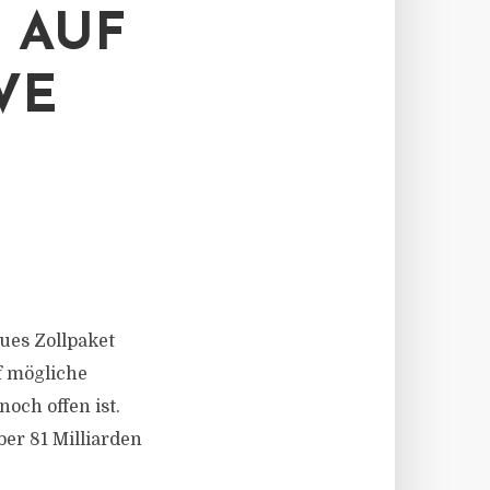
 AUF
VE
eues Zollpaket
f mögliche
ch offen ist.
er 81 Milliarden