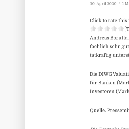
30. April 2020
1 M
Click to rate this 
[T
Andreas Borutta
fachlich sehr gu
tatkräftig unter
Die DIWG Valuati
für Banken (Mar
Investoren (Mark
Quelle: Pressem