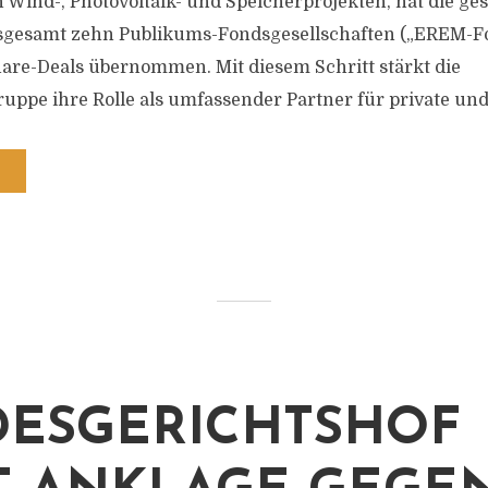
n Wind-, Photovoltaik- und Speicherprojekten, hat die g
nsgesamt zehn Publikums-Fondsgesellschaften („EREM-F
re-Deals übernommen. Mit diesem Schritt stärkt die
pe ihre Rolle als umfassender Partner für private und 
ESGERICHTSHOF