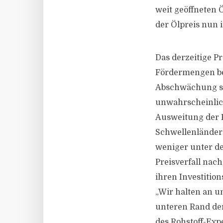
weit geöffneten 
der Ölpreis nun 
Das derzeitige P
Fördermengen bei
Abschwächung st
unwahrscheinlich
Ausweitung der 
Schwellenländern
weniger unter de
Preisverfall nac
ihren Investitio
„Wir halten an u
unteren Rand der
des Rohstoff-Exp