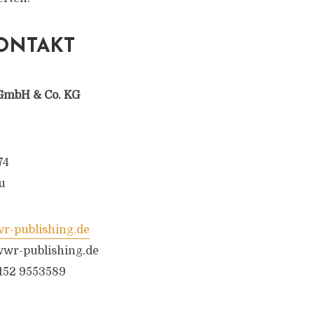
ONTAKT
GmbH & Co. KG
74
u
-publishing.de
wr-publishing.de
6152 9553589