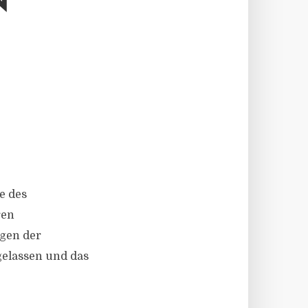
N
e des
ren
igen der
elassen und das