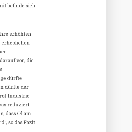
it befinde sich
 ihre erhöhten
r erheblichen
her
arauf vor, die
en
ge dürfte
m dürfte der
röl-Industrie
as reduziert.
s, dass Öl am
“, so das Fazit