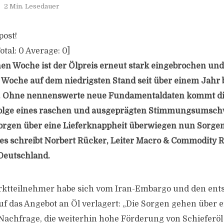
2 Min. Lesedauer
post!
otal:
0
Average:
0
]
en Woche ist der Ölpreis erneut stark eingebrochen und
e Woche auf dem niedrigsten Stand seit über einem Jahr 
el. Ohne nennenswerte neue Fundamentaldaten kommt di
s Folge eines raschen und ausgeprägten Stimmungsumsc
orgen über eine Lieferknappheit überwiegen nun Sorgen
 schreibt Norbert Rücker, Leiter Macro & Commodity R
Deutschland.
arktteilnehmer habe sich vom Iran-Embargo und den en
 das Angebot an Öl verlagert: „Die Sorgen gehen über e
chfrage, die weiterhin hohe Förderung von Schieferöl 