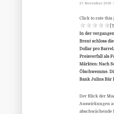
27. November 2018
Click to rate this 
[T
In der vergangen
Brent schloss di
Dollar pro Barr
Preisverfall al
Märkten: Nach S
Ölschwemme. Dies
Bank Julius Bär 
Der Blick der M
Auswirkungen auf
abschwächende Na