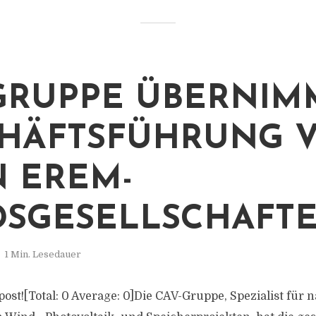
GRUPPE ÜBERNIM
HÄFTSFÜHRUNG 
 EREM-
SGESELLSCHAFT
1 Min. Lesedauer
s post![Total: 0 Average: 0]Die CAV-Gruppe, Spezialist für 