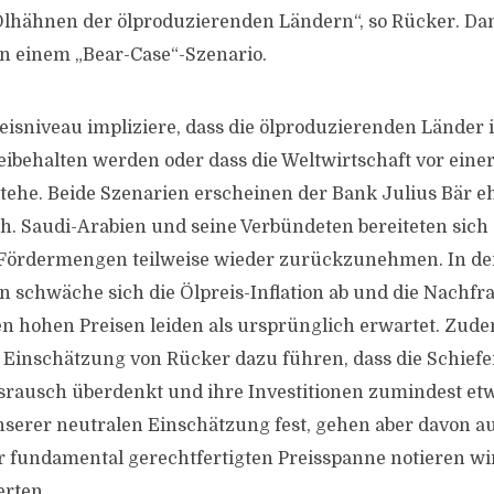
Ölhähnen der ölproduzierenden Ländern“, so Rücker. Dam
in einem „Bear-Case“-Szenario.
reisniveau impliziere, dass die ölproduzierenden Länder
behalten werden oder dass die Weltwirtschaft vor eine
ehe. Beide Szenarien erscheinen der Bank Julius Bär e
. Saudi-Arabien und seine Verbündeten bereiteten sich d
Fördermengen teilweise wieder zurückzunehmen. In d
 schwäche sich die Ölpreis-Inflation ab und die Nachfra
n hohen Preisen leiden als ursprünglich erwartet. Zude
h Einschätzung von Rücker dazu führen, dass die Schiefe
nsrausch überdenkt und ihre Investitionen zumindest etw
nserer neutralen Einschätzung fest, gehen aber davon au
 fundamental gerechtfertigten Preisspanne notieren wird
erten.