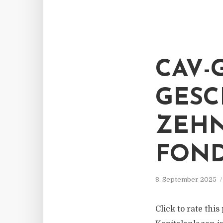
CAV-
GESC
ZEHN
FOND
8. September 2025
Click to rate thi