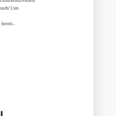
eschäftsführenden
onds“) im
(semi...