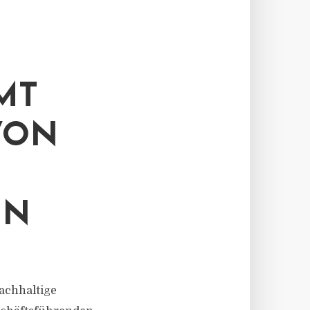
MT
VON
EN
nachhaltige