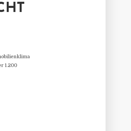
CHT
obilienklima
er 1.200