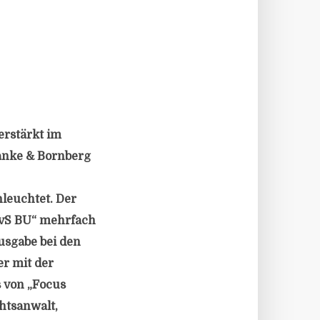
erstärkt im
anke & Bornberg
leuchtet. Der
ivS BU“ mehrfach
usgabe bei den
er mit der
s von „Focus
htsanwalt,