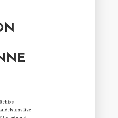
ION
NNE
rüchige
lhandelsumsätze