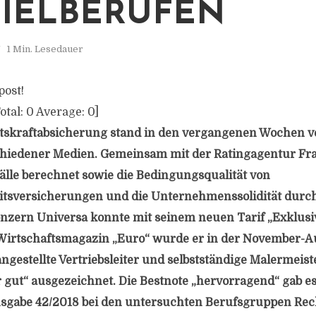
PIELBERUFEN
1 Min. Lesedauer
post!
otal:
0
Average:
0
]
tskraftabsicherung stand in den vergangenen Wochen v
chiedener Medien. Gemeinsam mit der Ratingagentur Fr
älle berechnet sowie die Bedingungsqualität von
itsversicherungen und die Unternehmenssolidität durch
nzern Universa konnte mit seinem neuen Tarif „Exklus
Wirtschaftsmagazin „Euro“ wurde er in der November-A
ngestellte Vertriebsleiter und selbstständige Malermeist
 gut“ ausgezeichnet. Die Bestnote „hervorragend“ gab e
usgabe 42/2018 bei den untersuchten Berufsgruppen Rec