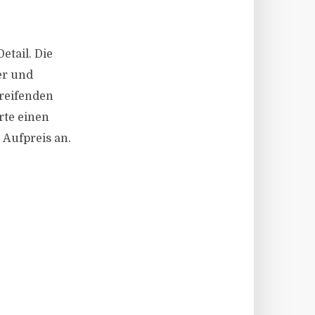
etail. Die
er und
reifenden
rte einen
Aufpreis an.