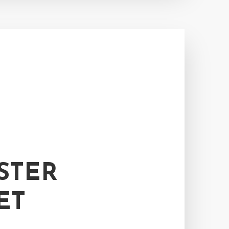
STER
ET