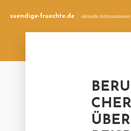
suendige-fruechte.de
Aktuelle Informationen
BERU
CHER
ÜBER