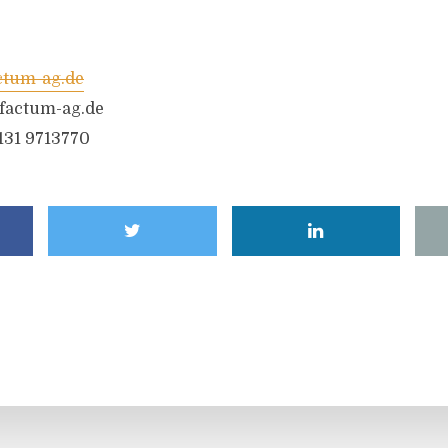
tum-ag.de
factum-ag.de
6131 9713770