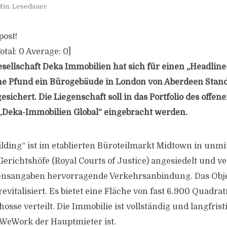
Min. Lesedauer
post!
otal:
0
Average:
0
]
sellschaft Deka Immobilien hat sich für einen „Headline
che Pfund ein Bürogebäude in London von Aberdeen Stan
esichert. Die Liegenschaft soll in das Portfolio des offe
„Deka-Immobilien Global“ eingebracht werden.
ilding“ ist im etablierten Büroteilmarkt Midtown in unmi
erichtshöfe (Royal Courts of Justice) angesiedelt und ve
nsangaben hervorragende Verkehrsanbindung. Das Obje
vitalisiert. Es bietet eine Fläche von fast 6.900 Quadrat
osse verteilt. Die Immobilie ist vollständig und langfris
 WeWork der Hauptmieter ist.