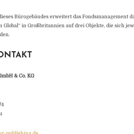
dieses Bürogebäudes erweitert das Fondsmanagement das
Global“ in Großbritannien auf drei Objekte, die sich jew
den.
ONTAKT
GmbH & Co. KG
74
u
-publishing.de