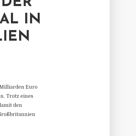
EDER
AL IN
LIEN
9 Milliarden Euro
. Trotz eines
damit den
 Großbritannien