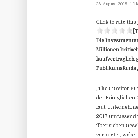
26. August 2018
1 
Click to rate this 
[T
Die Investmentge
Millionen britis
kaufvertraglich g
Publikumsfonds 
„The Cursitor Bu
der Königlichen G
laut Unternehme
2017 umfassend re
über sieben Gesch
vermietet, wobei