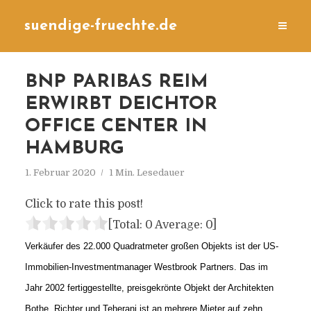
suendige-fruechte.de
BNP PARIBAS REIM
ERWIRBT DEICHTOR
OFFICE CENTER IN
HAMBURG
1. Februar 2020
1 Min. Lesedauer
Click to rate this post!
[Total:
0
Average:
0
]
Verkäufer des 22.000 Quadratmeter großen Objekts ist der US-
Immobilien-Investmentmanager Westbrook Partners. Das im
Jahr 2002 fertiggestellte, preisgekrönte Objekt der Architekten
Bothe, Richter und Teherani ist an mehrere Mieter auf zehn