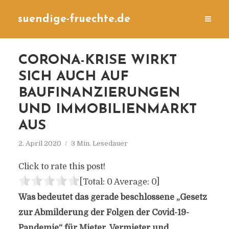
suendige-fruechte.de
CORONA-KRISE WIRKT
SICH AUCH AUF
BAUFINANZIERUNGEN
UND IMMOBILIENMARKT
AUS
2. April 2020
3 Min. Lesedauer
Click to rate this post!
[Total:
0
Average:
0
]
Was bedeutet das gerade beschlossene „Gesetz
zur Abmilderung der Folgen der Covid-19-
Pandemie“ für Mieter, Vermieter und