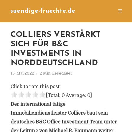
suendige-fruechte.de
COLLIERS VERSTÄRKT
SICH FÜR B&C
INVESTMENTS IN
NORDDEUTSCHLAND
15. Mai 2022
2 Min. Lesedauer
Click to rate this post!
[Total:
0
Average:
0
]
Der international tätige
Immobiliendienstleister Colliers baut sein
deutsches B&C Office Investment Team unter
der Leitung von Michael R. Baumann weiter